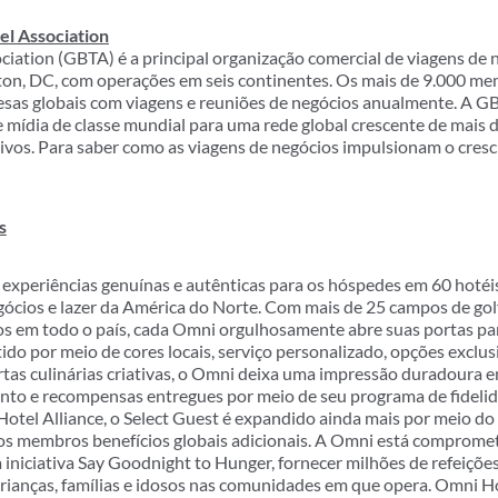
el Association
ciation (GBTA) é a principal organização comercial de viagens de
ton, DC, com operações em seis continentes. Os mais de 9.000 
esas globais com viagens e reuniões de negócios anualmente. A G
e mídia de classe mundial para uma rede global crescente de mais d
tivos. Para saber como as viagens de negócios impulsionam o cre
s
experiências genuínas e autênticas para os hóspedes em 60 hotéis 
gócios e lazer da América do Norte. Com mais de 25 campos de golf
s em todo o país, cada Omni orgulhosamente abre suas portas pa
tido por meio de cores locais, serviço personalizado, opções exclu
ertas culinárias criativas, o Omni deixa uma impressão duradoura
nto e recompensas entregues por meio de seu programa de fideli
tel Alliance, o Select Guest é expandido ainda mais por meio do
membros benefícios globais adicionais. A Omni está comprometi
 iniciativa Say Goodnight to Hunger, fornecer milhões de refeiçõe
crianças, famílias e idosos nas comunidades em que opera. Omni Ho