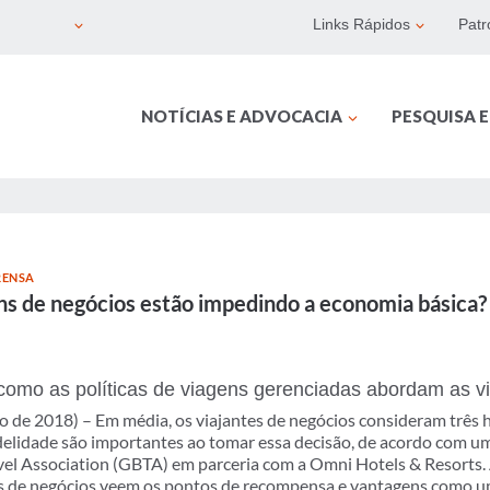
Links Rápidos
Patr
NOTÍCIAS E ADVOCACIA
PESQUISA 
RENSA
s de negócios estão impedindo a economia básica?
como as políticas de viagens gerenciadas abordam as v
 de 2018) – Em média, os viajantes de negócios consideram três h
delidade são importantes ao tomar essa decisão, de acordo com u
vel Association (GBTA) em parceria com a Omni Hotels & Resorts. 
s de negócios veem os pontos de recompensa e vantagens como u