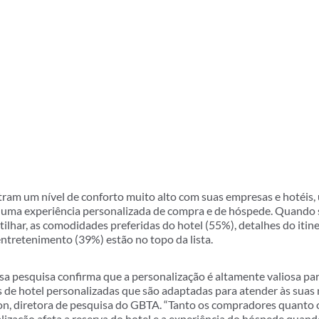
tram um nível de conforto muito alto com suas empresas e hotéis
 uma experiência personalizada de compra e de hóspede. Quando s
tilhar, as comodidades preferidas do hotel (55%), detalhes do itin
entretenimento (39%) estão no topo da lista.
sa pesquisa confirma que a personalização é altamente valiosa par
 de hotel personalizadas que são adaptadas para atender às suas 
ison, diretora de pesquisa do GBTA. “Tanto os compradores quanto
ização afeta a reserva do hotel e a experiência do hóspede quando