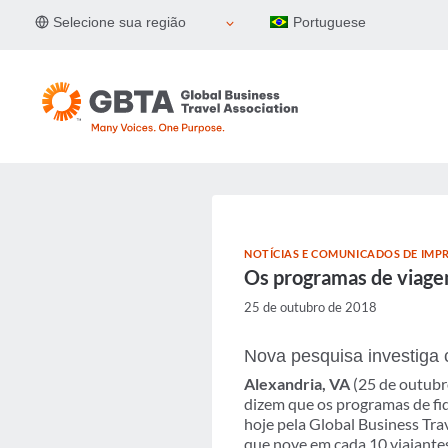
Pular
Selecione sua região
Portuguese
para
o
Conteúdo
NOTÍCIAS E COMUNICADOS DE IMP
Os programas de viagen
25 de outubro de 2018
Nova pesquisa investiga 
Alexandria, VA
(25 de outubro
dizem que os programas de fi
hoje pela Global Business Tra
que nove em cada 10 viajante