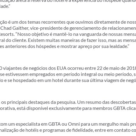
ade.”
zação é um dos temas recorrentes que ouvimos diretamente de no
se Chad Gaither, vice-presidente de gerenciamento de relacioname
Resorts. “Nosso objetivo é mantê-lo na vanguarda de nossas men
ral do cliente. Existem muitas maneiras de fazer isso, mas as mens
s anteriores dos hóspedes e mostrar apreço por sua lealdade.”
 viajantes de negócios dos EUA ocorreu entre 22 de maio de 2018
 se estivessem empregados em período integral ou meio período, s
 e se hospedado em um hotel durante sua última viagem de negó
m os principais destaques da pesquisa. Um resumo das descobertas
ativa, está disponível exclusivamente para membros GBTA clica
a com um especialista em GBTA ou Omni para um mergulho mais pr
alização de hotéis e programas de fidelidade, entre em contato c