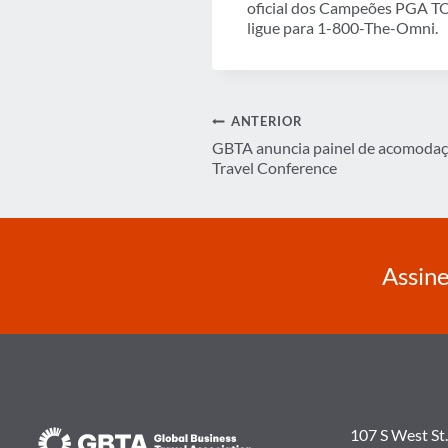
oficial dos Campeões PGA TO
ligue para 1-800-The-Omni.
Navegação
ANTERIOR
GBTA anuncia painel de acomodaç
de
Travel Conference
Post
Assine
107 S West St.