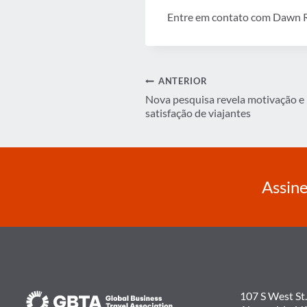
Entre em contato com Dawn 
Navegação
ANTERIOR
Nova pesquisa revela motivação e
de
satisfação de viajantes
Post
Assine
107 S West St.