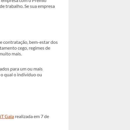
a empresa com o Prêmio
de trabalho. Se sua empresa
e contratação, bem-estar dos
rutamento cego, regimes de
muito mais.
cados para um ou mais
o qual o indivíduo ou
T Gala
realizada em 7 de