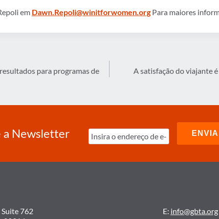
Repoli em
Dawn.Repoli@winitforwomen.org
Para maiores inform
 resultados para programas de
A satisfação do viajante 
 a Newsletter
 Suite 762
E:
info@gbta.org