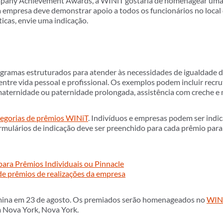
mpany Achievement Awards, a WINiT gostaria de homenagear um
 empresa deve demonstrar apoio a todos os funcionários no local 
ticas, envie uma indicação.
gramas estruturados para atender às necessidades de igualdade d
 entre vida pessoal e profissional. Os exemplos podem incluir rec
 maternidade ou paternidade prolongada, assistência com creche e 
egorias de prêmios WINiT
. Indivíduos e empresas podem ser indi
mulários de indicação deve ser preenchido para cada prêmio para 
para Prêmios Individuais ou Pinnacle
de prêmios de realizações da empresa
ina em 23 de agosto. Os premiados serão homenageados no
WINi
Nova York, Nova York.