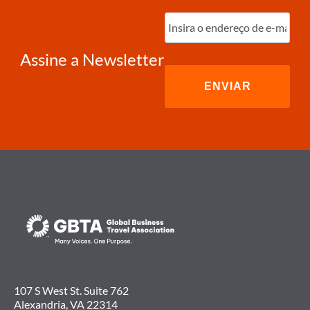
Digite
o
e-
mail
(obrigatório)
Assine a Newsletter
107 S West St. Suite 762
Alexandria, VA 22314