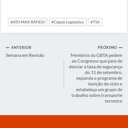
Tags
#
ATO MAIS RÁPIDO
#
Cúpula Legislativa
#
TSA
do
Post:
Navegação
ANTERIOR
PRÓXIMO
de
Semana em Revisão
Membros da GBTA pedem
ao Congresso que pare de
Post
desviar a taxa de segurança
do 11 de setembro,
expanda o programa de
isenção de visto e
estabeleça um grupo de
trabalho sobre transporte
terrestre