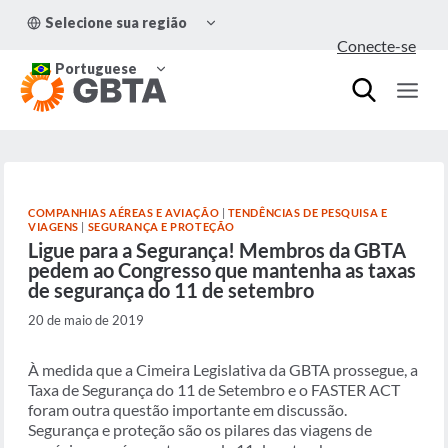
Pular
ALTERNAR
Selecione sua região
para
MENU
Conecte-se
FILHO
o
ALTERNAR
Conteúdo
Portuguese
MENU
FILHO
COMPANHIAS AÉREAS E AVIAÇÃO
|
TENDÊNCIAS DE PESQUISA E
VIAGENS
|
SEGURANÇA E PROTEÇÃO
Ligue para a Segurança! Membros da GBTA
pedem ao Congresso que mantenha as taxas
de segurança do 11 de setembro
20 de maio de 2019
À medida que a Cimeira Legislativa da GBTA prossegue, a
Taxa de Segurança do 11 de Setembro e o FASTER ACT
foram outra questão importante em discussão.
Segurança e proteção são os pilares das viagens de