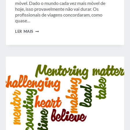
móvel. Dado o mundo cada vez mais móvel de
hoje, isso provavelmente não vai durar. Os
profissionais de viagens concordaram, como
quase…
VÍDEO:
LER MAIS
CEO
DA
CWT
FALA
SOBRE
TECNOLOGIA
E
RITMO
DE
MUDANÇA