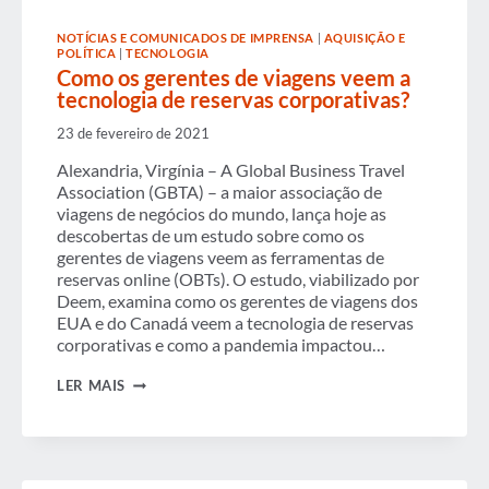
TECNOLOGIA
NOTÍCIAS E COMUNICADOS DE IMPRENSA
|
AQUISIÇÃO E
POLÍTICA
|
TECNOLOGIA
Como os gerentes de viagens veem a
tecnologia de reservas corporativas?
23 de fevereiro de 2021
Alexandria, Virgínia – A Global Business Travel
Association (GBTA) – a maior associação de
viagens de negócios do mundo, lança hoje as
descobertas de um estudo sobre como os
gerentes de viagens veem as ferramentas de
reservas online (OBTs). O estudo, viabilizado por
Deem, examina como os gerentes de viagens dos
EUA e do Canadá veem a tecnologia de reservas
corporativas e como a pandemia impactou…
COMO
LER MAIS
OS
GERENTES
DE
VIAGENS
VEEM
A