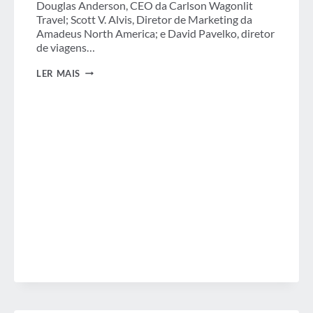
Douglas Anderson, CEO da Carlson Wagonlit
Travel; Scott V. Alvis, Diretor de Marketing da
Amadeus North America; e David Pavelko, diretor
de viagens…
TEMA
LER MAIS
DA
CONVENÇÃO
DE
TERÇA-
FEIRA:
O
IMPACTO
DA
TECNOLOGIA
NAS
VIAGENS