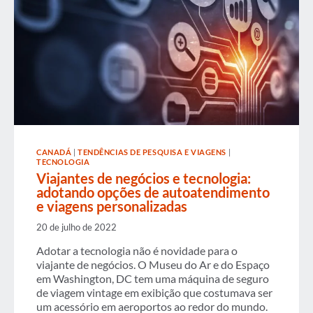
CANADÁ
|
TENDÊNCIAS DE PESQUISA E VIAGENS
|
TECNOLOGIA
Viajantes de negócios e tecnologia:
adotando opções de autoatendimento
e viagens personalizadas
20 de julho de 2022
Adotar a tecnologia não é novidade para o
viajante de negócios. O Museu do Ar e do Espaço
em Washington, DC tem uma máquina de seguro
de viagem vintage em exibição que costumava ser
um acessório em aeroportos ao redor do mundo.