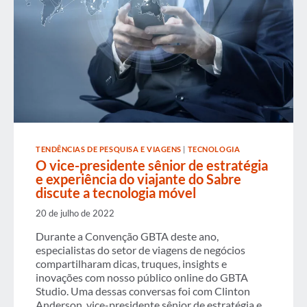
TENDÊNCIAS DE PESQUISA E VIAGENS
|
TECNOLOGIA
O vice-presidente sênior de estratégia
e experiência do viajante do Sabre
discute a tecnologia móvel
20 de julho de 2022
Durante a Convenção GBTA deste ano,
especialistas do setor de viagens de negócios
compartilharam dicas, truques, insights e
inovações com nosso público online do GBTA
Studio. Uma dessas conversas foi com Clinton
Anderson, vice-presidente sênior de estratégia e