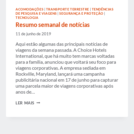
DE
TECNOLOGIA:
ACOMODAÇÕES
|
TRANSPORTE TERRESTRE
|
TENDÊNCIAS
UMA
DE PESQUISA E VIAGENS
|
SEGURANÇA E PROTEÇÃO
|
DISCUSSÃO
TECNOLOGIA
DO
Resumo semanal de notícias
COMPRADOR
11 de junho de 2019
Aqui estão algumas das principais notícias de
viagens da semana passada. A Choice Hotels
International, que há muito tem marcas voltadas
para a família, anunciou que voltará seu foco para
viagens corporativas. A empresa sediada em
Rockville, Maryland, lançará uma campanha
publicitária nacional em 17 de junho para capturar
uma parcela maior de viagens corporativas após
anos de…
RESUMO
LER MAIS
SEMANAL
DE
NOTÍCIAS