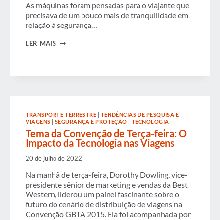
As máquinas foram pensadas para o viajante que
precisava de um pouco mais de tranquilidade em
relação à segurança…
VIAJANTES
LER MAIS
DE
NEGÓCIOS
E
TECNOLOGIA:
ADOTANDO
OPÇÕES
DE
AUTOATENDIMENTO
E
TRANSPORTE TERRESTRE
|
TENDÊNCIAS DE PESQUISA E
VIAGENS
VIAGENS
|
SEGURANÇA E PROTEÇÃO
|
TECNOLOGIA
PERSONALIZADAS
Tema da Convenção de Terça-feira: O
Impacto da Tecnologia nas Viagens
20 de julho de 2022
Na manhã de terça-feira, Dorothy Dowling, vice-
presidente sênior de marketing e vendas da Best
Western, liderou um painel fascinante sobre o
futuro do cenário de distribuição de viagens na
Convenção GBTA 2015. Ela foi acompanhada por