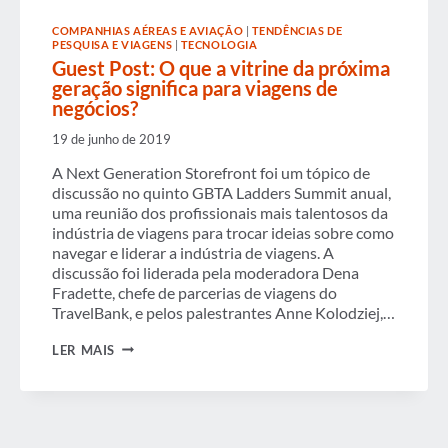
TECNOLÓGICAS
IMPULSIONANDO
COMPANHIAS AÉREAS E AVIAÇÃO
|
TENDÊNCIAS DE
AS
PESQUISA E VIAGENS
|
TECNOLOGIA
VIAGENS
Guest Post: O que a vitrine da próxima
geração significa para viagens de
negócios?
19 de junho de 2019
A Next Generation Storefront foi um tópico de
discussão no quinto GBTA Ladders Summit anual,
uma reunião dos profissionais mais talentosos da
indústria de viagens para trocar ideias sobre como
navegar e liderar a indústria de viagens. A
discussão foi liderada pela moderadora Dena
Fradette, chefe de parcerias de viagens do
TravelBank, e pelos palestrantes Anne Kolodziej,…
GUEST
LER MAIS
POST:
O
QUE
A
VITRINE
DA