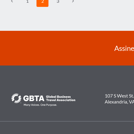
Navegação
Página
Página
1
2
3
da
Anterior
Seguinte
Página
Assine
107 S West St.
Alexandria, V