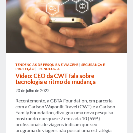
TENDÊNCIAS DE PESQUISA E VIAGENS
|
SEGURANÇA E
PROTEÇÃO
|
TECNOLOGIA
Vídeo: CEO da CWT fala sobre
tecnologia e ritmo de mudança
20 de julho de 2022
Recentemente, a GBTA Foundation, em parceria
com a Carlson Wagonlit Travel (CWT) e a Carlson
Family Foundation, divulgou uma nova pesquisa
mostrando que quase 7 em cada 10 (69%)
profissionais de viagens indicam que seu
programa de viagens não possui uma estratégia