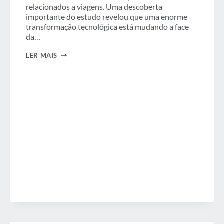
relacionados a viagens. Uma descoberta
importante do estudo revelou que uma enorme
transformação tecnológica está mudando a face
da…
A
LER MAIS
TECNOLOGIA
MUDOU
A
CARA
DAS
VIAGENS
DE
NEGÓCIOS