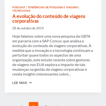
TECNOLOGIA
DE
PODCAST
|
TENDÊNCIAS DE PESQUISA E VIAGENS
|
RESERVAS
TECNOLOGIA
CORPORATIVAS?
A evolução do conteúdo de viagens
corporativas
28 de outubro de 2019
Hoje falamos sobre uma nova pesquisa da GBTA
em parceria com a SAP Concur, que analisa a
evolução do conteúdo de viagens corporativas. À
medida que a inovação e a tecnologia continuam a
perturbar quase todos os aspectos de uma
organização, este estudo recente sobre gestores
de viagens nos EUA explora o impacto de tais
mudanças na gestão de viagens corporativas e
revela insights interessantes sobre…
A
LER MAIS
EVOLUÇÃO
DO
CONTEÚDO
DE
VIAGENS
CORPORATIVAS