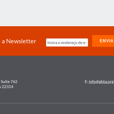
PRÓXIMA
GERAÇÃO
SIGNIFICA
PARA
VIAGENS
DE
NEGÓCIOS?
 a Newsletter
 Suite 762
E:
info@gbta.org
A 22314