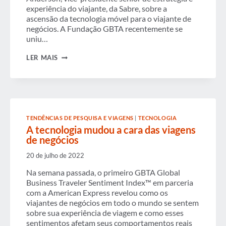
experiência do viajante, da Sabre, sobre a
ascensão da tecnologia móvel para o viajante de
negócios. A Fundação GBTA recentemente se
uniu…
O
LER MAIS
VICE-
PRESIDENTE
SÊNIOR
DE
ESTRATÉGIA
E
EXPERIÊNCIA
TENDÊNCIAS DE PESQUISA E VIAGENS
|
TECNOLOGIA
DO
A tecnologia mudou a cara das viagens
VIAJANTE
DO
de negócios
SABRE
DISCUTE
20 de julho de 2022
A
TECNOLOGIA
Na semana passada, o primeiro GBTA Global
MÓVEL
Business Traveler Sentiment Index™ em parceria
com a American Express revelou como os
viajantes de negócios em todo o mundo se sentem
sobre sua experiência de viagem e como esses
sentimentos afetam seus comportamentos reais