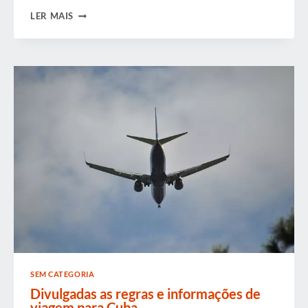
SIMPÓSIO
LER MAIS
LEGISLATIVO
CONTINUA
COM
VISÃO
GERAL
DO
CONGRESSO
SEM CATEGORIA
Divulgadas as regras e informações de
viagem para Cuba