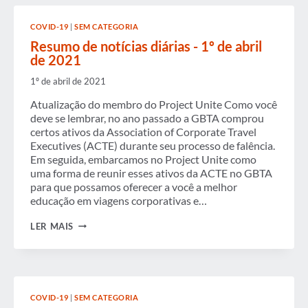
6
DE
COVID-19
|
SEM CATEGORIA
ABRIL
DE
Resumo de notícias diárias - 1º de abril
2021
de 2021
1º de abril de 2021
Atualização do membro do Project Unite Como você
deve se lembrar, no ano passado a GBTA comprou
certos ativos da Association of Corporate Travel
Executives (ACTE) durante seu processo de falência.
Em seguida, embarcamos no Project Unite como
uma forma de reunir esses ativos da ACTE no GBTA
para que possamos oferecer a você a melhor
educação em viagens corporativas e…
RESUMO
LER MAIS
DE
NOTÍCIAS
DIÁRIAS
-
1º
DE
COVID-19
|
SEM CATEGORIA
ABRIL