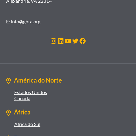
Alexandria, VA 22314
E:
info@gbta.org
Instagram
LinkedIn
Youtube
Twitter
Facebook
América do Norte
Estados Unidos
Canadá
África
África do Sul