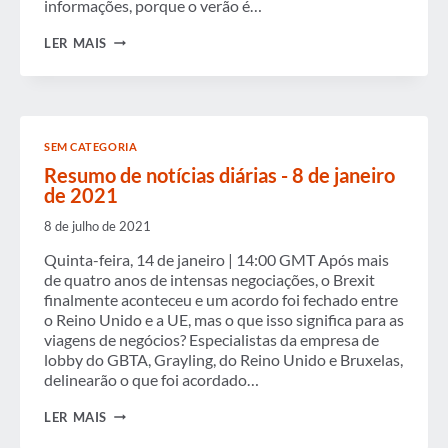
informações, porque o verão é…
POLÍTICA
LER MAIS
DE
VIAGEM:
SOMANDO
DEPOIS
QUE
OS
SEM CATEGORIA
MENINOS
DO
Resumo de notícias diárias - 8 de janeiro
VERÃO
de 2021
SE
FORAM
8 de julho de 2021
Quinta-feira, 14 de janeiro | 14:00 GMT Após mais
de quatro anos de intensas negociações, o Brexit
finalmente aconteceu e um acordo foi fechado entre
o Reino Unido e a UE, mas o que isso significa para as
viagens de negócios? Especialistas da empresa de
lobby do GBTA, Grayling, do Reino Unido e Bruxelas,
delinearão o que foi acordado…
RESUMO
LER MAIS
DE
NOTÍCIAS