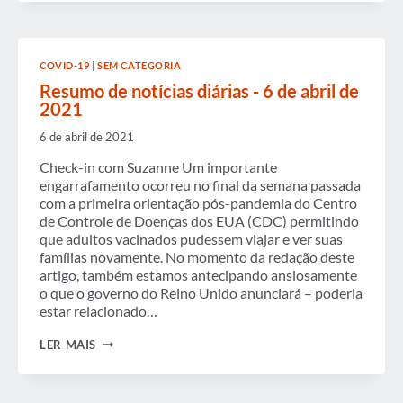
DIÁRIAS
-
8
DE
COVID-19
|
SEM CATEGORIA
JANEIRO
DE
Resumo de notícias diárias - 6 de abril de
2021
2021
6 de abril de 2021
Check-in com Suzanne Um importante
engarrafamento ocorreu no final da semana passada
com a primeira orientação pós-pandemia do Centro
de Controle de Doenças dos EUA (CDC) permitindo
que adultos vacinados pudessem viajar e ver suas
famílias novamente. No momento da redação deste
artigo, também estamos antecipando ansiosamente
o que o governo do Reino Unido anunciará – poderia
estar relacionado…
RESUMO
LER MAIS
DE
NOTÍCIAS
DIÁRIAS
-