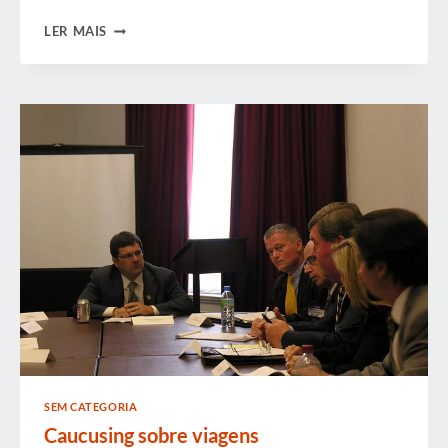
SIMPÓSIO
LER MAIS
LEGISLATIVO
DA
GBTA:
POR
QUE
A
ADVOCACIA
É
IMPORTANTE
SEM CATEGORIA
Caucusing sobre viagens