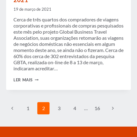
19 de março de 2021
Cerca de três quartos dos compradores de viagens
corporativas e profissionais de compras pesquisados
este mês pelo projeto Global Business Travel
Association, suas organizações retomarão as viagens
de negócios domésticas não essenciais em algum
momento deste ano, se ainda não o fizeram. Cerca de
60% dos cerca de 302 entrevistados da pesquisa
GBTA, realizada on-line de 8 a 13 de março,
indicaram acreditar…
GBTA
LER MAIS
DAILY
NEWS
BRIEF
–
19
Navegação
Página
Página
1
2
3
4
…
16
DE
da
MARÇO
DE
Anterior
Seguinte
Página
2021