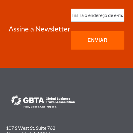
Digite
o
e-
mail
(obrigatório)
Assine a Newsletter
107 S West St. Suite 762