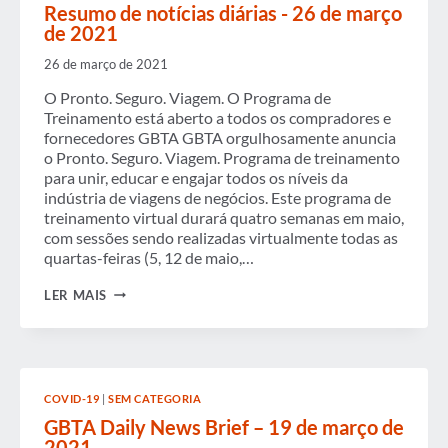
DE
Resumo de notícias diárias - 26 de março
2021
de 2021
26 de março de 2021
O Pronto. Seguro. Viagem. O Programa de
Treinamento está aberto a todos os compradores e
fornecedores GBTA GBTA orgulhosamente anuncia
o Pronto. Seguro. Viagem. Programa de treinamento
para unir, educar e engajar todos os níveis da
indústria de viagens de negócios. Este programa de
treinamento virtual durará quatro semanas em maio,
com sessões sendo realizadas virtualmente todas as
quartas-feiras (5, 12 de maio,…
RESUMO
LER MAIS
DE
NOTÍCIAS
DIÁRIAS
-
26
DE
COVID-19
|
SEM CATEGORIA
MARÇO
DE
GBTA Daily News Brief – 19 de março de
2021
2021