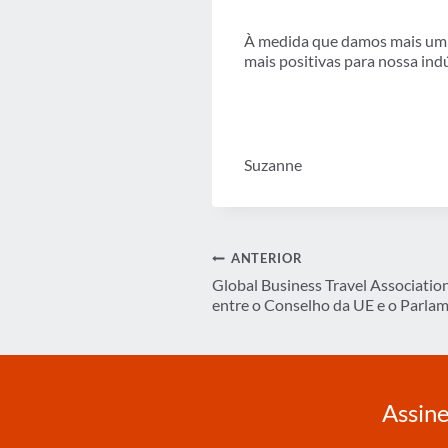
À medida que damos mais um p
mais positivas para nossa ind
Suzanne
Navegação
ANTERIOR
Global Business Travel Associatio
de
entre o Conselho da UE e o Parla
Post
Assine