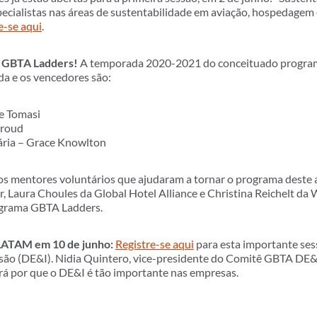
cialistas nas áreas de sustentabilidade em aviação, hospedagem e
e-se aqui
.
o GBTA Ladders!
A temporada 2020-2021 do conceituado program
da e os vencedores são:
e Tomasi
Proud
ária – Grace Knowlton
s mentores voluntários que ajudaram a tornar o programa deste
 Laura Choules da Global Hotel Alliance e Christina Reichelt da 
ograma GBTA Ladders.
LATAM em 10 de junho:
Registre-se aqui
para esta importante ses
usão (DE&I). Nidia Quintero, vice-presidente do Comitê GBTA DE&I
irá por que o DE&I é tão importante nas empresas.