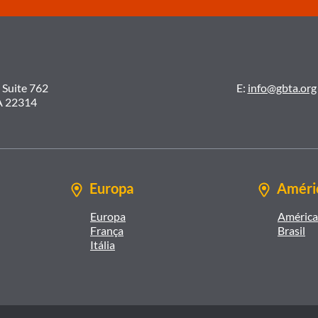
 Suite 762
E:
info@gbta.org
A 22314
Europa
Améric
Europa
América 
França
Brasil
Itália