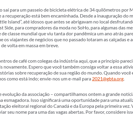
saí para um passeio de bicicleta elétrica de 34 quilômetros por 
e a recuperação está bem encaminhada. Desde a inauguração do m
le Island”, até idosos que antes se abrigavam no local desfrutando 
st Side, para compradores da moda no SoHo, para algumas das me
 de classe mundial que viu tanta dor pandêmica um ano atrás par
que os viajantes de negócios que no passado lotaram as calçadas e
 de volta em massa em breve.
tros de café com colegas da indústria aqui, que a princípio parec
 novamente. Espero que você também consiga voltar a essa ativ
histórias sobre recuperação de sua região do mundo. Quando você 
os como está indo; envie-nos um e-mail para
2021@gbta.org
.
 e evolução da associação – compartilhamos ontem a grande notíci
a esmagadora. Isso significará uma oportunidade para uma atualiz
ação eleitoral regional do Canadá e da Europa pela primeira vez.
viar seu nome para uma das vagas abertas. Por favor, considere iss