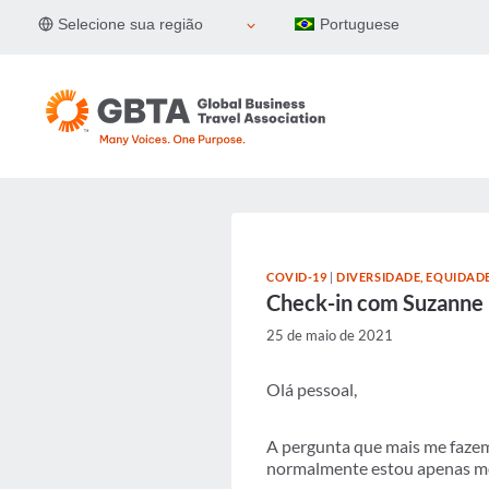
Pular
Selecione sua região
Portuguese
para
o
Conteúdo
COVID-19
|
DIVERSIDADE, EQUIDAD
Check-in com Suzanne
25 de maio de 2021
Olá pessoal,
A pergunta que mais me fazem
normalmente estou apenas mo