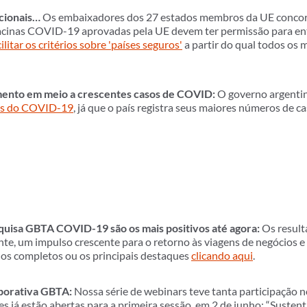
acionais…
Os embaixadores dos 27 estados membros da UE conco
cinas COVID-19 aprovadas pela UE devem ter permissão para ent
cilitar os critérios sobre 'países seguros'
a partir do qual todos os
mento em meio a crescentes casos de COVID:
O governo argenti
das do COVID-19
, já que o país registra seus maiores números de ca
squisa GBTA COVID-19 são os mais positivos até agora:
Os result
e, um impulso crescente para o retorno às viagens de negócios e
dos completos ou os principais destaques
clicando aqui
.
aborativa GBTA:
Nossa série de webinars teve tanta participação
es já estão abertas para a primeira sessão, em 2 de junho: “Sustent