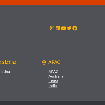
Instagram
LinkedIn
Youtube
Twitter
Facebook
a latina
APAC
latina
APAC
Austrália
China
Índia