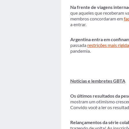
Na frente de viagens intern
que aqueles que receberam va
membros concordaram em
fa
a entrar.
Argentina entra em confina
passada
restrições mais rígi
pandemia.
Notícias e lembretes GBTA
Os últimos resultados da pe
mostram um otimismo crescent
Convido você a ler os resulta
Relançamentos da série col
trazendo de volta! As inscriçõ