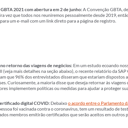
 GBTA 2021 com abertura em 2 de junho:
A Convenção GBTA, de
eira vez que todos nos reuniremos pessoalmente desde 2019, então
para um e-mail com um link direto para a página de registro.
no retorno das viagens de negócios:
Em um estudo ecoando nossa
eja mais detalhes na seção abaixo), o recente relatório da SA
am que 96% dos entrevistados disseram que estariam dispostos a
s. Curiosamente, a maioria disse que deseja retornar às viagens 
res implementem políticas ou medidas para ajudar a proteger sua
certificado digital COVID:
Debaixo
o acordo entre o Parlamento d
pessoa foi vacinada contra o coronavírus, tem um resultado de tes
ados membros emitirão certificados que serão aceitos em outros pa