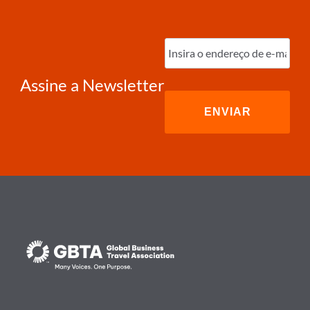
Digite
o
e-
mail
(obrigatório)
Assine a Newsletter