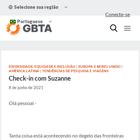
Pular
ALTERNAR
Selecione sua região
para
MENU
Conecte-se
FILHO
o
ALTERNAR
Conteúdo
Portuguese
MENU
FILHO
DIVERSIDADE, EQUIDADE E INCLUSÃO
|
EUROPA E REINO UNIDO
|
AMÉRICA LATINA
|
TENDÊNCIAS DE PESQUISA E VIAGENS
Check-in com Suzanne
8 de junho de 2021
Olá pessoal -
Tanta coisa está acontecendo no degelo das fronteiras