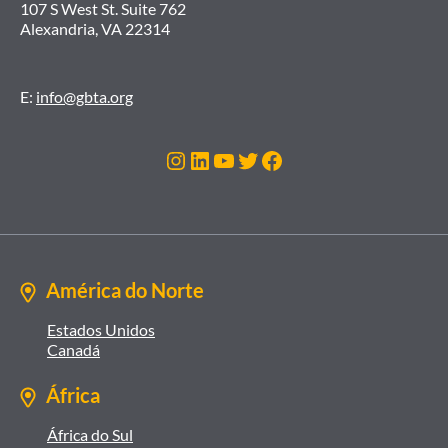
107 S West St. Suite 762
Alexandria, VA 22314
E:
info@gbta.org
Instagram
LinkedIn
Youtube
Twitter
Facebook
América do Norte
Estados Unidos
Canadá
África
África do Sul