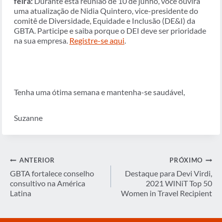
feira:
Durante esta reunião de 10 de junho, você ouvirá
uma atualização de Nidia Quintero, vice-presidente do
comitê de Diversidade, Equidade e Inclusão (DE&I) da
GBTA. Participe e saiba porque o DEI deve ser prioridade
na sua empresa.
Registre-se aqui
.
Tenha uma ótima semana e mantenha-se saudável,
Suzanne
Navegação
ANTERIOR
PRÓXIMO
de
GBTA fortalece conselho
Destaque para Devi Virdi,
consultivo na América
2021 WINiT Top 50
Post
Latina
Women in Travel Recipient