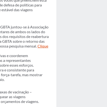
odos vocês que preenchem esta
e defesa de políticas para
e estável das viagens
 GBTA juntou-se à Associação
ntares de ambos os lados do
s dos requisitos de reabertura
da GBTA sobre o retorno das
nossa pesquisa mensal.
Clique
ivas e coordenem
as a representantes
sobre esses esforços.
ra e consistente para
 força-tarefa, mas mostrar
io.
axas de vacinação –
uear as viagens
e orçamentos de viagens.