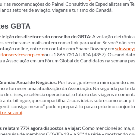
uir as recomendações do Painel Consultivo de Especialistas em T
iciar os setores de aviação, viagens e turismo do Canadá.
etes GBTA
eleição dos diretores do conselho do GBTA:
A votação eletrônica 
s receberam e-mails ontem com o link para votar. Se você não rece
 votação online, entre em contato com Shane Downey em
sdowney@
tionservicescorp.com
ou +1 866 720 AJUDA (4357). Os candidatos
ra a Associação em um Fórum Global de Candidatos na semana pa
 Reunião Anual de Negócios:
Por favor, junte-se a mim quando div
ho e fornecer uma atualização da Associação. Na segunda parte d
de crises, excelência operacional, o futuro das viagens e comentá
rante bilíngue, que compartilhará suas ideias sobre como usar pri
 gentil consigo mesmo” podem prepará-lo para o próximo conjunto
tre-se aqui
.
relatam 77% agora dispostos a viajar:
Como mencionei acima, n
a pesquisa de membros COVID-19 – a 20ª da série – mostrando que