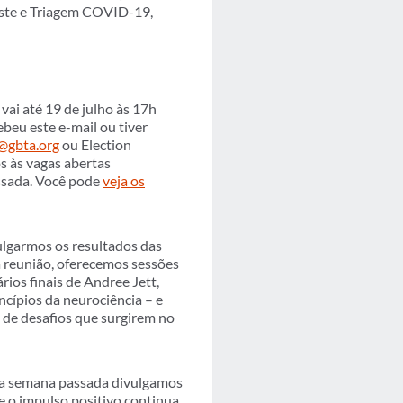
este e Triagem COVID-19,
vai até 19 de julho às 17h
beu este e-mail ou tiver
gbta.org
ou Election
 às vagas abertas
ssada. Você pode
veja os
ulgarmos os resultados das
a reunião, oferecemos sessões
rios finais de Andree Jett,
ncípios da neurociência – e
 de desafios que surgirem no
a semana passada divulgamos
 o impulso positivo continua