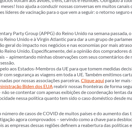
gócios voltam aos aviões, trens, carros e reuniões. Obrigado a t
meses! Isso ajuda a conduzir nossas conversas em muitos canais d
es líderes de vacinação para o que vem a seguir: o retorno seguro 
mentary Party Group (APPG) do Reino Unido na semana passada, o
o Reino Unido e à Virgin Atlantic para dar a um grupo de parlame
são geral do impacto nos negócios e nas economias por mais atraso
 do Reino Unido. Especificamente, dei a opinião dos compradores 
bais – apimentando minhas observações com seus comentários de 
 sessão.
apelo aos Estados-Membros da UE para que tomem medidas decis
ir com segurança as viagens em toda a UE. Também emitimos cart
inadas por nossas associações parceiras.
Clique aqui
para ler mais 
inistração Biden dos EUA
reabrir nossas fronteiras de forma segu
 – não se contentar com apenas exibições de coordenação lentas da
ocidade nessa política quanto tem sido o caso doméstico desde ma
o número de casos de COVID de muitos países e do aumento das t
tigação agora comprovados – servindo como a chave para desbloq
ois as empresas dessas regiões definem a reabertura das políticas 