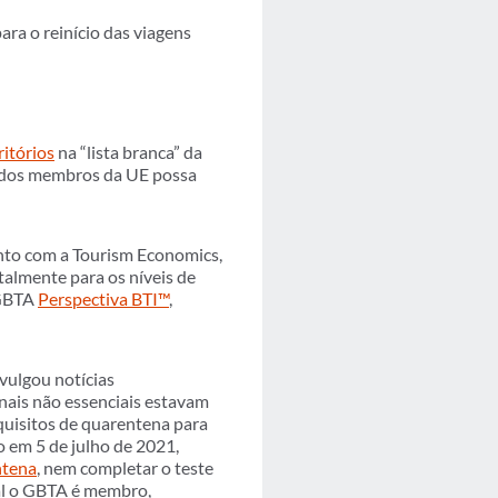
ara o reinício das viagens
ritórios
na “lista branca” da
tados membros da UE possa
to com a Tourism Economics,
talmente para os níveis de
 GBTA
Perspectiva BTI™
,
vulgou notícias
nais não essenciais estavam
uisitos de quarentena para
 em 5 de julho de 2021,
ntena
, nem completar o teste
al o GBTA é membro,