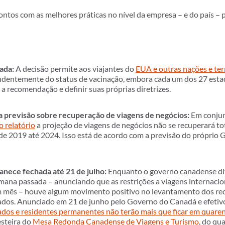
ntos com as melhores práticas no nível da empresa – e do país – p
rada:
A decisão permite aos viajantes do
EUA e outras nações e ter
endentemente do status de vacinação, embora cada um dos 27 es
a recomendação e definir suas próprias diretrizes.
a previsão sobre recuperação de viagens de negócios:
Em conjun
 relatório
a projeção de viagens de negócios não se recuperará to
de 2019 até 2024. Isso está de acordo com a previsão do próprio
nece fechada até 21 de julho:
Enquanto o governo canadense di
mana passada – anunciando que as restrições a viagens internacio
m mês – houve algum movimento positivo no levantamento dos req
dos. Anunciado em 21 de junho pelo Governo do Canadá e efetivo
dos e residentes permanentes não terão mais que ficar em quare
esteira do
Mesa Redonda Canadense de Viagens e Turismo
, do qu