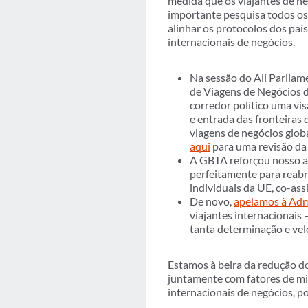
medida que os viajantes de ne
importante pesquisa todos os 
alinhar os protocolos dos país
internacionais de negócios.
Na sessão do All Parlia
de Viagens de Negócios d
corredor político uma vi
e entrada das fronteiras
viagens de negócios glo
aqui
para uma revisão da
A GBTA reforçou nosso 
perfeitamente para reabr
individuais da UE, co-ass
De novo,
apelamos à Adm
viajantes internacionais
tanta determinação e vel
Estamos à beira da redução d
juntamente com fatores de mi
internacionais de negócios, p