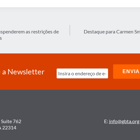
uspenderem as restrições de
Destaque para Carmen Sm
s
 a Newsletter
 Suite 762
E:
info@gbta.org
A 22314