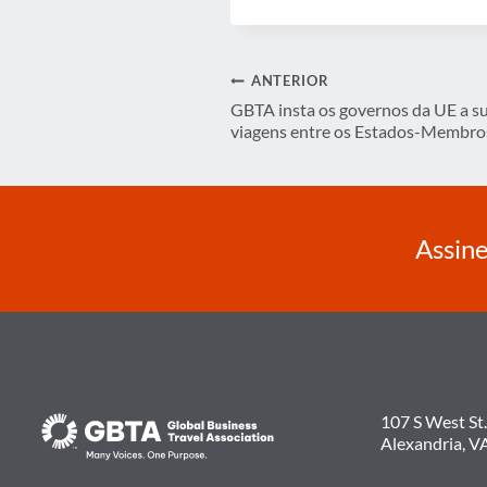
Navegação
ANTERIOR
GBTA insta os governos da UE a s
de
viagens entre os Estados-Membro
Post
Assine
107 S West St.
Alexandria, V