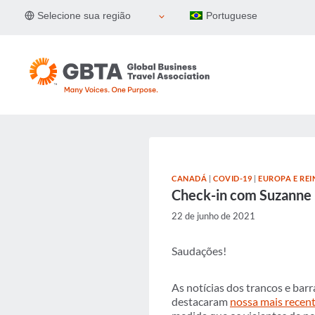
Pular
Selecione sua região
Portuguese
para
o
Conteúdo
CANADÁ
|
COVID-19
|
EUROPA E RE
Check-in com Suzanne
22 de junho de 2021
Saudações!
As notícias dos trancos e ba
destacaram
nossa mais recen