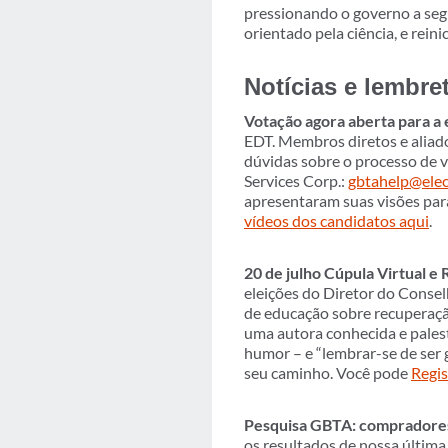
pressionando o governo a seg
orientado pela ciência, e rein
Notícias e lembr
Votação agora aberta para a 
EDT. Membros diretos e aliado
dúvidas sobre o processo de
Services Corp.:
gbtahelp@elec
apresentaram suas visões pa
vídeos dos candidatos aqui
.
20 de julho Cúpula Virtual e
eleições do Diretor do Consel
de educação sobre recuperação 
uma autora conhecida e palest
humor – e “lembrar-se de ser
seu caminho. Você pode
Regis
Pesquisa GBTA: compradores 
os resultados de nossa últim