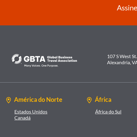
Assine
107 S West St.
Alexandria, V
América do Norte
África
Estados Unidos
África do Sul
Canadá