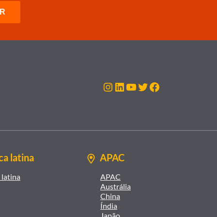
Instagram
LinkedIn
Youtube
Twitter
Facebook
a latina
APAC
latina
APAC
Austrália
China
Índia
Japão