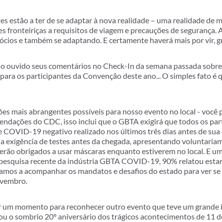
s estão a ter de se adaptar à nova realidade – uma realidade de 
es fronteiriças a requisitos de viagem e precauções de segurança. 
ócios e também se adaptando. E certamente haverá mais por vir, g
nho ouvido seus comentários no Check-In da semana passada sobr
ara os participantes da Convenção deste ano... O simples fato é 
s mais abrangentes possíveis para nosso evento no local - você p
endações do CDC, isso inclui que o GBTA exigirá que todos os pa
 COVID-19 negativo realizado nos últimos três dias antes de su
 a exigência de testes antes da chegada, apresentando voluntari
erão obrigados a usar máscaras enquanto estiverem no local. E um 
 pesquisa recente da indústria GBTA COVID-19, 90% relatou esta
uamos a acompanhar os mandatos e desafios do estado para ver se
ovembro.
rvar um momento para reconhecer outro evento que teve um grande 
ou o sombrio 20º aniversário dos trágicos acontecimentos de 11 