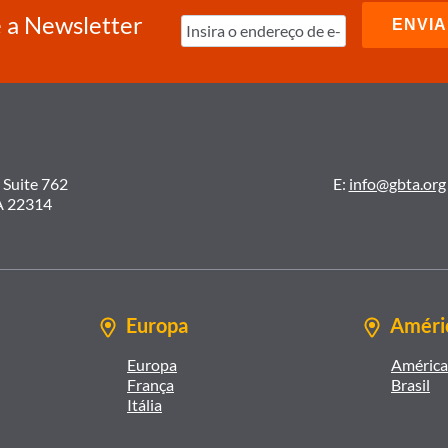
 a Newsletter
 Suite 762
E:
info@gbta.org
A 22314
Europa
Améric
Europa
América 
França
Brasil
Itália