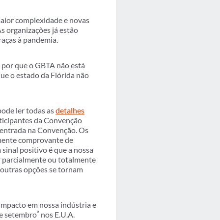
maior complexidade e novas
As organizações já estão
raças à pandemia.
e por que o GBTA não está
que o estado da Flórida não
ode ler todas as
detalhes
rticipantes da Convenção
a entrada na Convenção. Os
amente comprovante de
sinal positivo é que a nossa
r parcialmente ou totalmente
 outras opções se tornam
impacto em nossa indústria e
º
de setembro
nos E.U.A.