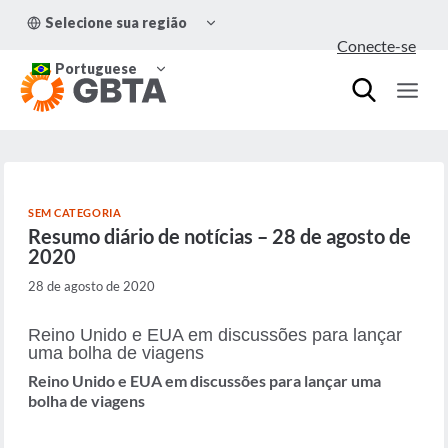
Pular
ALTERNAR
Selecione sua região
para
MENU
Conecte-se
FILHO
o
ALTERNAR
Conteúdo
Portuguese
MENU
FILHO
SEM CATEGORIA
Resumo diário de notícias – 28 de agosto de
2020
28 de agosto de 2020
Reino Unido e EUA em discussões para lançar
uma bolha de viagens
Reino Unido e EUA em discussões para lançar uma
bolha de viagens