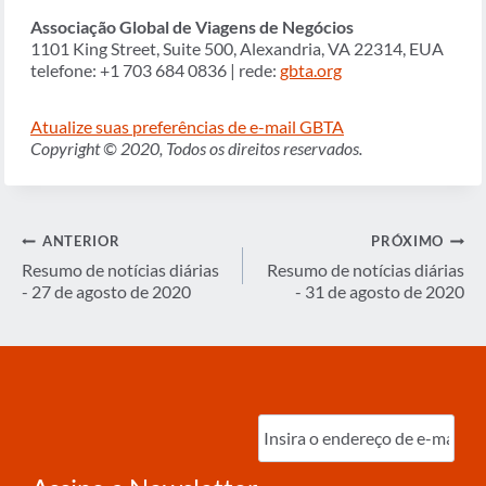
Associação Global de Viagens de Negócios
1101 King Street, Suite 500, Alexandria, VA 22314, EUA
telefone: +1 703 684 0836 | rede:
gbta.org
Atualize suas preferências de e-mail GBTA
Copyright © 2020, Todos os direitos reservados.
Navegação
ANTERIOR
PRÓXIMO
de
Resumo de notícias diárias
Resumo de notícias diárias
- 27 de agosto de 2020
- 31 de agosto de 2020
Post
Digite
o
e-
mail
(obrigatório)