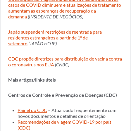
casos de COVID diminuem e atualizações de tratamento
aumentam as esperanças de recuperação da
demanda
(INSIDENTE DE NEGÓCIOS)
Japão suspenderá restrições de reentrada para
residentes estrangeiros a partir de 1º de
setembro
(JAPÃO HOJE)
CDC propõe diretrizes para distribuição de vacina contra
o coronavírus nos EUA
(CNBC)
Mais artigos/links úteis
Centros de Controle e Prevenção de Doenças (CDC)
Painel do CDC
– Atualizado frequentemente com
novos documentos e detalhes de orientação
Recomendações de viagem COVID-19 por país
(CDC)