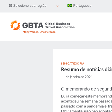
Pular
Selecione sua região
Portuguese
para
o
Conteúdo
SEM CATEGORIA
Resumo de notícias diár
11 de janeiro de 2021
O memorando de segunda
Eu ia começar este memorand
aconteceu na semana passada
passado com a pandemia e, fra
Obviamente, isso não acontec