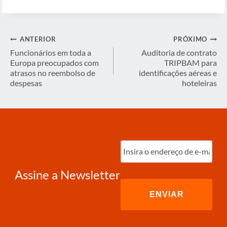
Navegação
ANTERIOR
PRÓXIMO
de
Funcionários em toda a
Auditoria de contrato
Europa preocupados com
TRIPBAM para
Post
atrasos no reembolso de
identificações aéreas e
despesas
hoteleiras
Digite
o
e-
mail
(obrigatório)
Assine a Newsletter