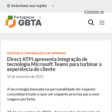
Pular
ALTERNAR
Selecione sua região
para
MENU
Conecte-se
FILHO
o
ALTERNAR
Conteúdo
Portuguese
MENU
FILHO
NOTÍCIAS E COMUNICADOS DE IMPRENSA
Direct ATPI apresenta integração de
tecnologia Microsoft Teams para turbinar a
experiência do cliente
10 de novembro de 2022
A tecnologia baseada na personalidade do viajante
consolidará tudo o que um viajante precisa para uma
viagem perfeita.
11 de novembro de 2022 – Fornecedor dominante de