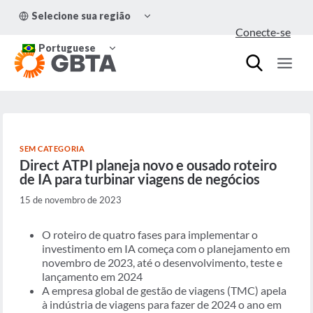
Pular
ALTERNAR
Selecione sua região
para
MENU
Conecte-se
FILHO
o
ALTERNAR
Conteúdo
Portuguese
MENU
FILHO
SEM CATEGORIA
Direct ATPI planeja novo e ousado roteiro
de IA para turbinar viagens de negócios
15 de novembro de 2023
O roteiro de quatro fases para implementar o
investimento em IA começa com o planejamento em
novembro de 2023, até o desenvolvimento, teste e
lançamento em 2024
A empresa global de gestão de viagens (TMC) apela
à indústria de viagens para fazer de 2024 o ano em