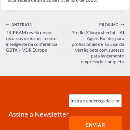
Navegação
ANTERIOR
PRÓXIMO
de
TRIPBAM revela novos
PredictX lança sheri.ai – AI
recursos de fornecimento
Agent Builder para
Post
inteligente na conferência
profissionais de T&E sai da
GBTA + VDR Europe
versão beta com sucesso
para lançamento
empresarial completo
Digite
o
e-
mail
(obrigatório)
Assine a Newsletter