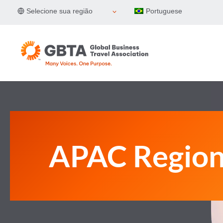
Pular
Selecione sua região
Portuguese
para
o
Conteúdo
APAC Region