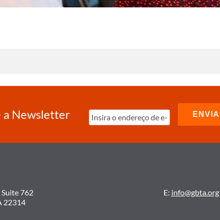
 a Newsletter
 Suite 762
E:
info@gbta.org
A 22314