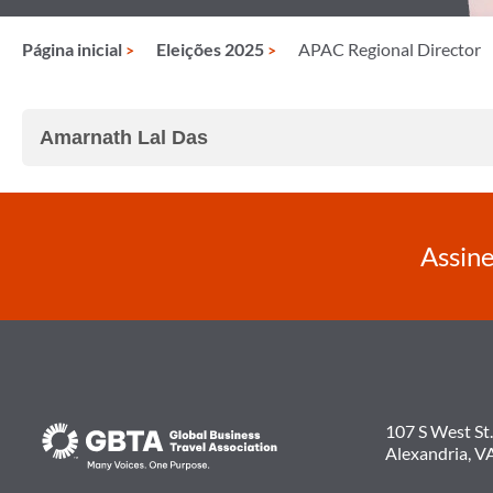
Página inicial
Eleições 2025
APAC Regional Director
Amarnath Lal Das
Assine
107 S West St.
Alexandria, V