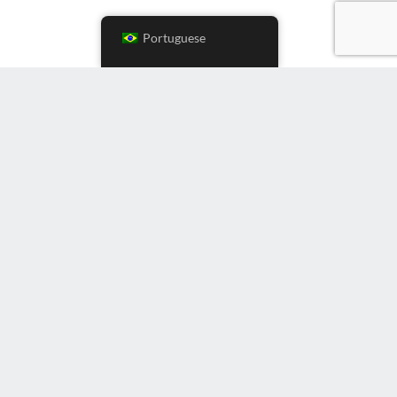
Portuguese
Instagram
LinkedIn
Youtube
Twitter
Facebook
a latina
APAC