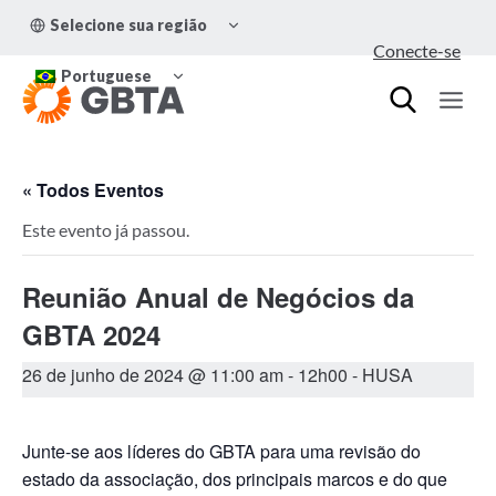
Pular
ALTERNAR
Selecione sua região
para
MENU
Conecte-se
FILHO
o
ALTERNAR
Conteúdo
Portuguese
MENU
FILHO
« Todos Eventos
Este evento já passou.
Reunião Anual de Negócios da
GBTA 2024
26 de junho de 2024 @ 11:00 am
-
12h00
- HUSA
Junte-se aos líderes do GBTA para uma revisão do
estado da associação, dos principais marcos e do que