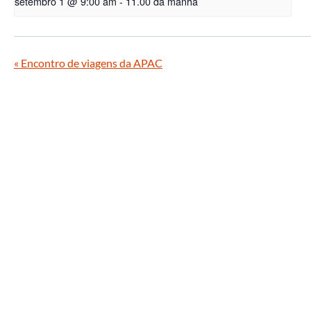
setembro 1 @ 9:00 am
-
11.00 da manhã
«
Encontro de viagens da APAC