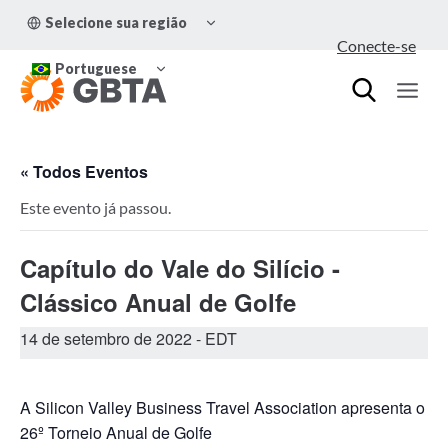
Pular
ALTERNAR
Selecione sua região
para
MENU
Conecte-se
FILHO
o
ALTERNAR
Conteúdo
Portuguese
MENU
FILHO
« Todos Eventos
Este evento já passou.
Capítulo do Vale do Silício -
Clássico Anual de Golfe
14 de setembro de 2022
- EDT
A Silicon Valley Business Travel Association apresenta o
26º Torneio Anual de Golfe