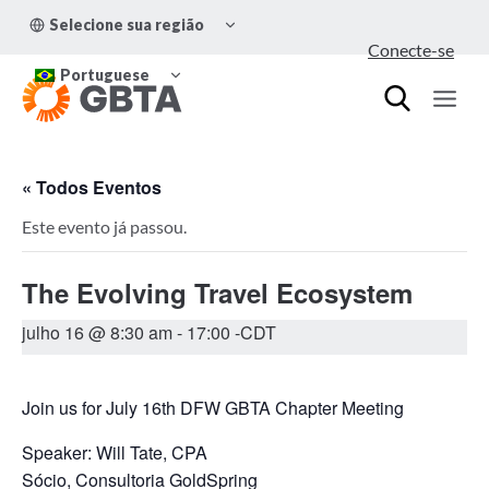
Pular
ALTERNAR
Selecione sua região
para
MENU
Conecte-se
FILHO
o
ALTERNAR
Conteúdo
Portuguese
MENU
FILHO
« Todos Eventos
Este evento já passou.
The Evolving Travel Ecosystem
julho 16 @ 8:30 am
-
17:00
-CDT
Join us for July 16th DFW GBTA Chapter Meeting
Speaker: Will Tate, CPA
Sócio, Consultoria GoldSpring