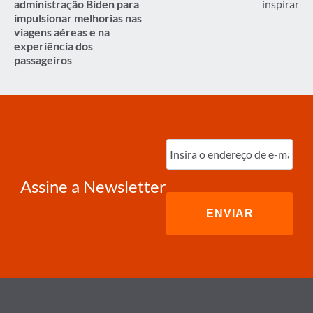
administração Biden
para
inspirar
impulsionar melhorias nas
viagens aéreas e na
experiência dos
passageiros
Digite
o
e-
mail
(obrigatório)
Assine a Newsletter