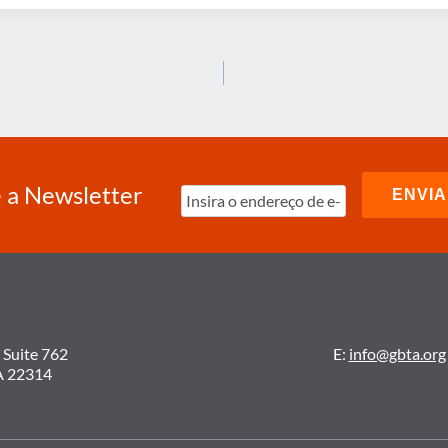
 a Newsletter
 Suite 762
E:
info@gbta.org
A 22314