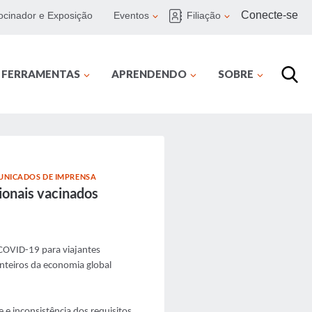
Conecte-se
ocinador e Exposição
Eventos
Filiação
E FERRAMENTAS
APRENDENDO
SOBRE
UNICADOS DE IMPRENSA
ionais vacinados
COVID-19 para viajantes
nteiros da economia global
 e inconsistência dos requisitos