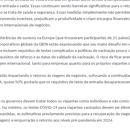
de entrada e saída. Essas continuam sendo barreiras significativas para o r
 se trata de saúde e segurança. Essas medidas simplesmente não permitem
remenda incerteza, prejudicam a produtividade e criam encargos financei
ns internacionais de negócios.
erências de sucesso na Europa (que trouxeram participantes de 21 países)
porativos globais da GBTA estão expressando que seu maior desafio em vi
 incluem requisitos de testes complicados e políticas de vacinação pouco 
equisitos de reforço e as datas de validade da vacinação. O risco de ficar pr
gem internacional, tanto para empresas quanto para os próprios viajantes 
estão impactando o retorno às viagens de negócios, sufocando a continuid
A, quase 50% gostaria que os requisitos de teste de entrada desaparecesse
ue os governos devem tratar todos os viajantes como indivíduos e não com
em. No mínimo, os testes COVID-19 para viajantes vacinados devem ser elim
mantidas, as estimativas previamente previstas para a recuperação de viag
 viagem) e empurrarão o retorno aos níveis pré-pandemia em 2024.