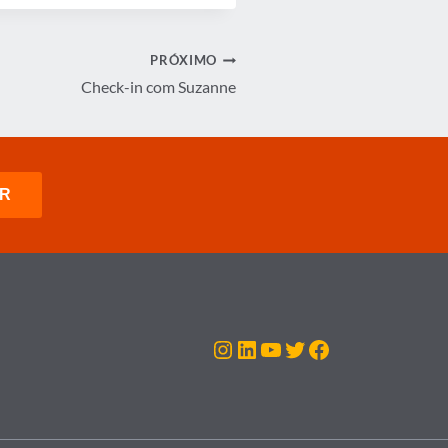
PRÓXIMO
Check-in com Suzanne
Instagram
LinkedIn
Youtube
Twitter
Facebook