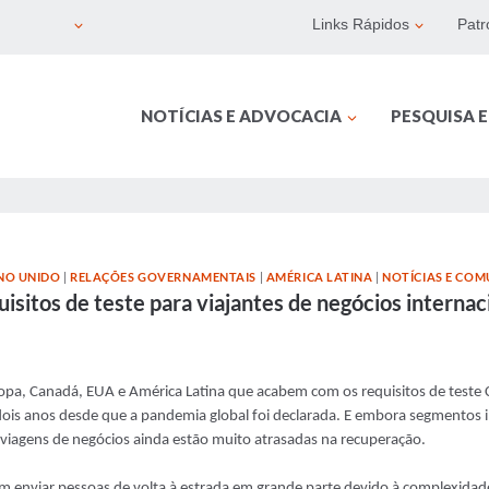
Links Rápidos
Patr
NOTÍCIAS E ADVOCACIA
PESQUISA 
INO UNIDO
|
RELAÇÕES GOVERNAMENTAIS
|
AMÉRICA LATINA
|
NOTÍCIAS E COM
isitos de teste para viajantes de negócios internac
pa, Canadá, EUA e América Latina que acabem com os requisitos de teste 
dois anos desde que a pandemia global foi declarada. E embora segmentos i
viagens de negócios ainda estão muito atrasadas na recuperação.
m enviar pessoas de volta à estrada em grande parte devido à complexidade