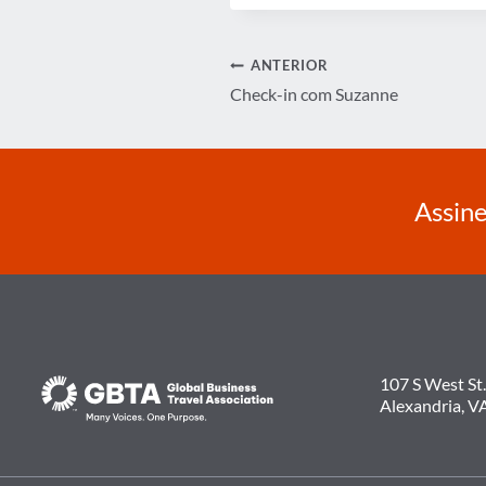
Navegação
ANTERIOR
Check-in com Suzanne
de
Post
Assine
107 S West St.
Alexandria, V