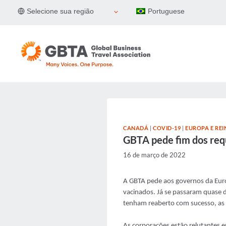
Pular
Selecione sua região
Portuguese
para
o
Conteúdo
CANADÁ
|
COVID-19
|
EUROPA E RE
GBTA pede fim dos requ
16 de março de 2022
A GBTA pede aos governos da Euro
vacinados. Já se passaram quase 
tenham reaberto com sucesso, as 
As corporações estão relutantes e