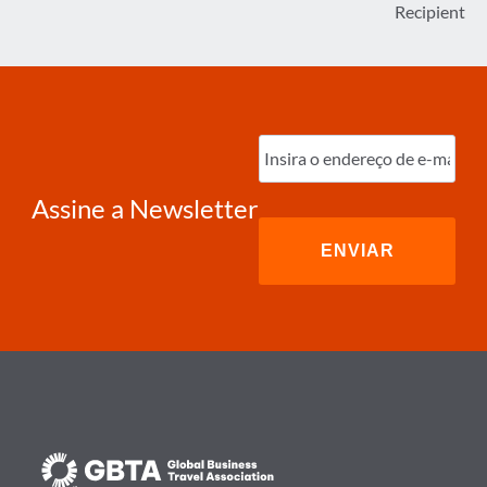
Recipient
Digite
o
e-
mail
(obrigatório)
Assine a Newsletter