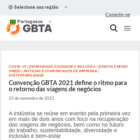
Pular
ALTERNAR
Selecione sua região
para
MENU
Conecte-se
FILHO
o
ALTERNAR
Conteúdo
Portuguese
MENU
FILHO
COVID-19
|
DIVERSIDADE, EQUIDADE E INCLUSÃO
|
EUROPA E REINO
UNIDO
|
NOTÍCIAS E COMUNICADOS DE IMPRENSA
|
SUSTENTABILIDADE
Convenção GBTA 2021 define o ritmo para
o retorno das viagens de negócios
23 de novembro de 2021
A indústria se reúne em evento pela primeira vez
em mais de dois anos com foco na recuperação
das viagens de negócios, bem como no futuro
do trabalho, sustentabilidade, diversidade e
inclusão e bem-estar