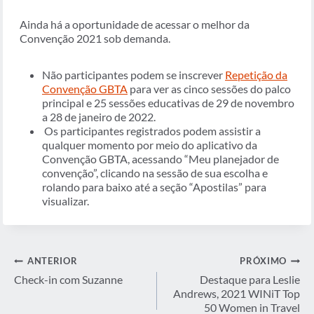
Ainda há a oportunidade de acessar o melhor da
Convenção 2021 sob demanda.
Não participantes podem se inscrever
Repetição da
Convenção GBTA
para ver as cinco sessões do palco
principal e 25 sessões educativas de 29 de novembro
a 28 de janeiro de 2022.
Os participantes registrados podem assistir a
qualquer momento por meio do aplicativo da
Convenção GBTA, acessando “Meu planejador de
convenção”, clicando na sessão de sua escolha e
rolando para baixo até a seção “Apostilas” para
visualizar.
Navegação
ANTERIOR
PRÓXIMO
de
Check-in com Suzanne
Destaque para Leslie
Andrews, 2021 WINiT Top
Post
50 Women in Travel