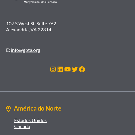
107 S West St. Suite 762
Alexandria, VA 22314
E:
info@gbta.org
Instagram
LinkedIn
Youtube
Twitter
Facebook
América do Norte
Estados Unidos
Canadá