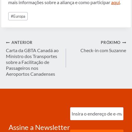
mais informações sobre a aliança e como participar
aqui
.
Tags
#
Europa
do
Post:
Navegação
ANTERIOR
PRÓXIMO
de
Carta da GBTA Canadá ao
Check-in com Suzanne
Ministro dos Transportes
Post
sobre a Facilitação de
Passageiros nos
Aeroportos Canadenses
Digite
o
e-
mail
(obrigatório)
Assine a Newsletter