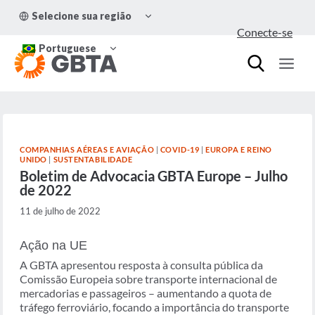
Pular
ALTERNAR
Selecione sua região
para
MENU
Conecte-se
FILHO
o
ALTERNAR
Conteúdo
Portuguese
MENU
FILHO
COMPANHIAS AÉREAS E AVIAÇÃO
|
COVID-19
|
EUROPA E REINO
UNIDO
|
SUSTENTABILIDADE
Boletim de Advocacia GBTA Europe – Julho
de 2022
11 de julho de 2022
Ação na UE
A GBTA apresentou resposta à consulta pública da
Comissão Europeia sobre transporte internacional de
mercadorias e passageiros – aumentando a quota de
tráfego ferroviário, focando a importância do transporte