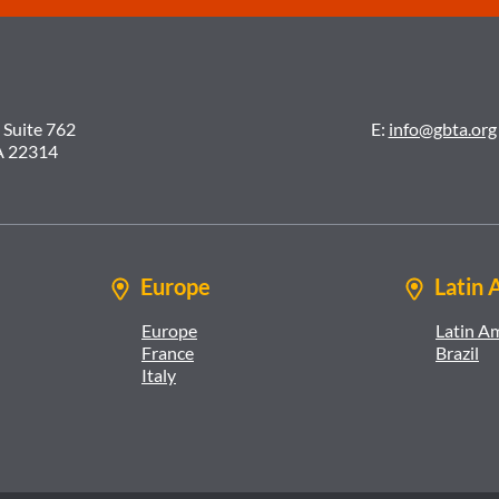
 Suite 762
E:
info@gbta.org
A 22314
Europe
Latin 
Europe
Latin A
France
Brazil
Italy