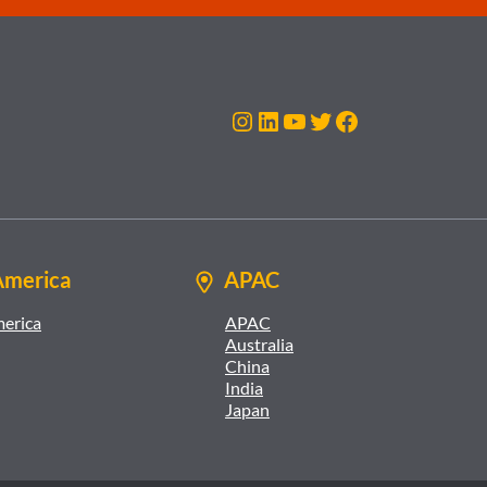
Instagram
LinkedIn
YouTube
Twitter
Facebook
America
APAC
merica
APAC
Australia
China
India
Japan