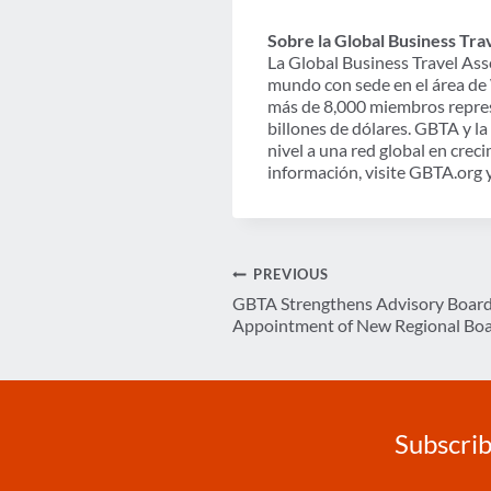
Sobre la Global Business Tra
La Global Business Travel Asso
mundo con sede en el área de 
más de 8,000 miembros represe
billones de dólares. GBTA y l
nivel a una red global en cre
información, visite GBTA.org
Post
PREVIOUS
GBTA Strengthens Advisory Board 
navigation
Appointment of New Regional B
Subscrib