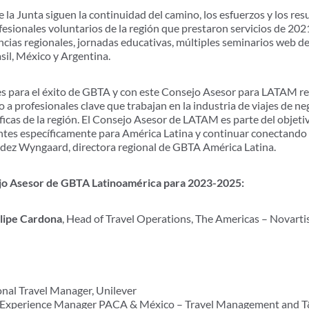
a Junta siguen la continuidad del camino, los esfuerzos y los resu
esionales voluntarios de la región que prestaron servicios de 20
encias regionales, jornadas educativas, múltiples seminarios web de
sil, México y Argentina.
les para el éxito de GBTA y con este Consejo Asesor para LATAM 
a profesionales clave que trabajan en la industria de viajes de ne
ficas de la región. El Consejo Asesor de LATAM es parte del objet
ntes específicamente para América Latina y continuar conectando 
ndez Wyngaard, directora regional de GBTA América Latina.
o Asesor de GBTA Latinoamérica para 2023-2025:
lipe Cardona
, Head of Travel Operations, The Americas – Novarti
onal Travel Manager, Unilever
r Experience Manager PACA & México – Travel Management and T