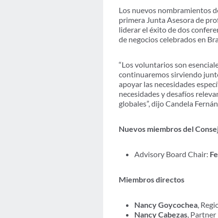
Los nuevos nombramientos de l
primera Junta Asesora de prof
liderar el éxito de dos confer
de negocios celebrados en Bra
“Los voluntarios son esencia
continuaremos sirviendo junto 
apoyar las necesidades especí
necesidades y desafíos releva
globales”, dijo Candela Ferná
Nuevos miembros del Consej
Advisory Board Chair:
Fe
Miembros directos
Nancy Goycochea
, Regi
Nancy Cabezas
, Partne