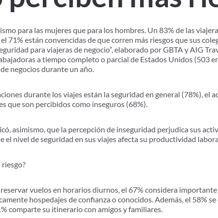
mismo para las mujeres que para los hombres. Un 83% de las viajer
y el 71% están convencidas de que corren más riesgos que sus cole
seguridad para viajeras de negocio”, elaborado por GBTA y AIG Trav
trabajadoras a tiempo completo o parcial de Estados Unidos (503 e
s de negocios durante un año.
ciones durante los viajes están la seguridad en general (78%), el ac
es que son percibidos como inseguros (68%).
icó, asimismo, que la percepción de inseguridad perjudica sus act
e el nivel de seguridad en sus viajes afecta su productividad labora
 riesgo?
e reservar vuelos en horarios diurnos, el 67% considera importante
nicamente hospedajes de confianza o conocidos. Además, el 58% s
51% comparte su itinerario con amigos y familiares.