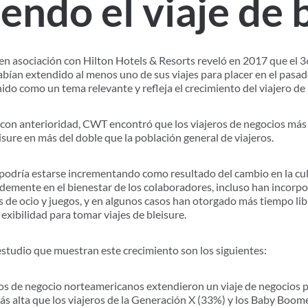
endo el viaje de 
 asociación con Hilton Hotels & Resorts reveló en 2017 que el 36
ían extendido al menos uno de sus viajes para placer en el pasado
nido como un tema relevante y refleja el crecimiento del viajero de
con anterioridad, CWT encontró que los viajeros de negocios más 
isure en más del doble que la población general de viajeros.
e podría estarse incrementando como resultado del cambio en la c
emente en el bienestar de los colaboradores, incluso han incorp
 de ocio y juegos, y en algunos casos han otorgado más tiempo libr
xibilidad para tomar viajes de bleisure.
estudio que muestran este crecimiento son los siguientes:
ros de negocio norteamericanos extendieron un viaje de negocios pa
más alta que los viajeros de la Generación X (33%) y los Baby Boom