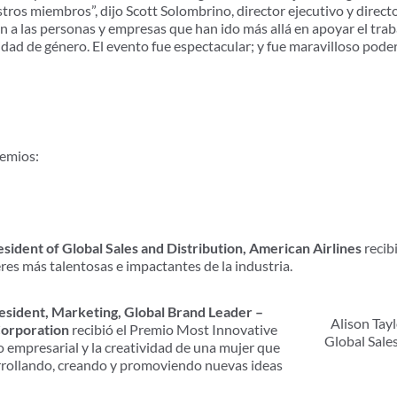
ros miembros”, dijo Scott Solombrino, director ejecutivo y direc
a las personas y empresas que han ido más allá en apoyar el trab
idad de género. El evento fue espectacular; y fue maravilloso poder
remios:
esident of Global Sales and Distribution, American Airlines
recib
res más talentosas e impactantes de la industria.
esident, Marketing, Global Brand Leader –
Alison Tayl
Corporation
recibió el Premio Most Innovative
Global Sale
ito empresarial y la creatividad de una mujer que
rollando, creando y promoviendo nuevas ideas