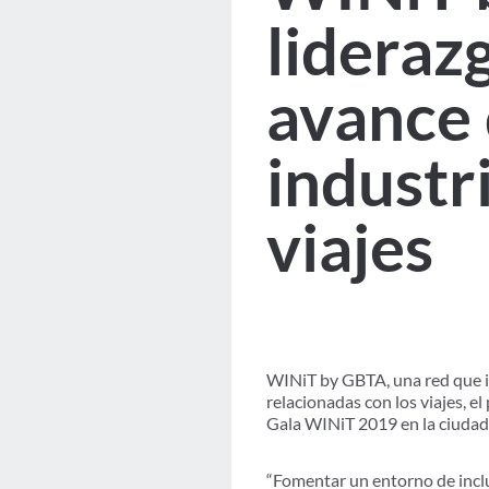
lideraz
avance 
industr
viajes
WINiT by GBTA, una red que im
relacionadas con los viajes, 
Gala WINiT 2019 en la ciudad
“Fomentar un entorno de inclus