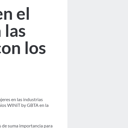
en el
 las
con los
eres en las industrias
emios WINiT by GBTA en la
 es de suma importancia para