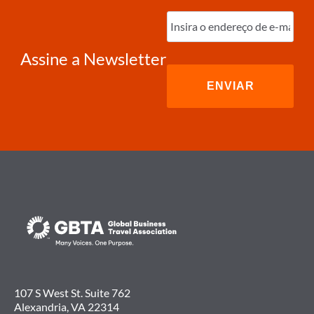
Digite
o
e-
mail
(obrigatório)
Assine a Newsletter
107 S West St. Suite 762
Alexandria, VA 22314