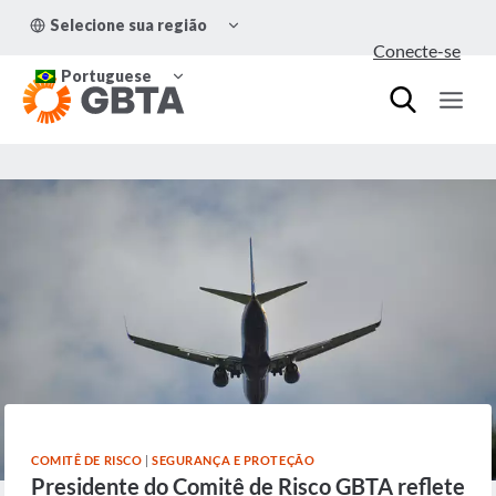
Pular
ALTERNAR
Selecione sua região
para
MENU
Conecte-se
FILHO
o
ALTERNAR
Conteúdo
Portuguese
MENU
FILHO
COMITÊ DE RISCO
|
SEGURANÇA E PROTEÇÃO
Presidente do Comitê de Risco GBTA reflete