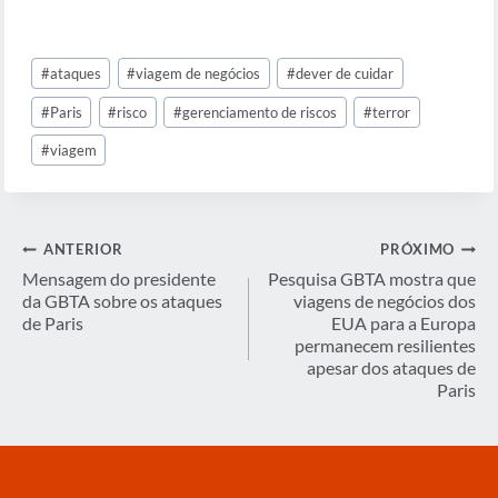
Tags
#
ataques
#
viagem de negócios
#
dever de cuidar
do
Post:
#
Paris
#
risco
#
gerenciamento de riscos
#
terror
#
viagem
Navegação
ANTERIOR
PRÓXIMO
de
Mensagem do presidente
Pesquisa GBTA mostra que
da GBTA sobre os ataques
viagens de negócios dos
Post
de Paris
EUA para a Europa
permanecem resilientes
apesar dos ataques de
Paris