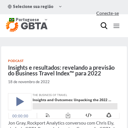
Pular
ALTERNAR
Selecione sua região
para
MENU
Conecte-se
FILHO
o
ALTERNAR
Conteúdo
Portuguese
MENU
FILHO
PODCAST
Insights e resultados: revelando a previsão
do Business Travel Index™ para 2022
18 de novembro de 2022
Jon Gray, Rockport Analytics conversou com Chris Ely,