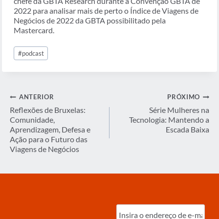
chefe da GBTA Research durante a Convenção GBTA de
2022 para analisar mais de perto o Índice de Viagens de
Negócios de 2022 da GBTA possibilitado pela
Mastercard.
Tags
#
podcast
do
Post:
Navegação
ANTERIOR
PRÓXIMO
de
Reflexões de Bruxelas:
Série Mulheres na
Comunidade,
Tecnologia: Mantendo a
Post
Aprendizagem, Defesa e
Escada Baixa
Ação para o Futuro das
Viagens de Negócios
Digite
o