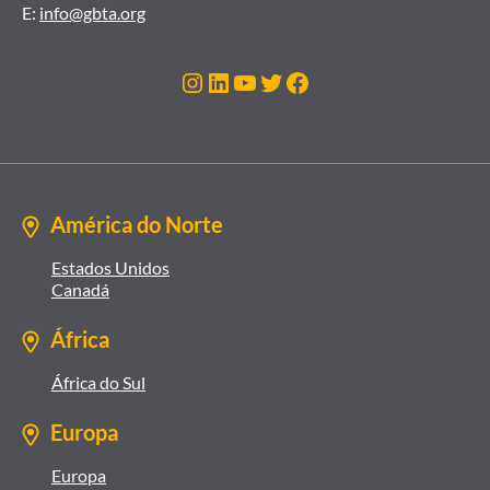
E:
info@gbta.org
Instagram
LinkedIn
Youtube
Twitter
Facebook
América do Norte
Estados Unidos
Canadá
África
África do Sul
Europa
Europa