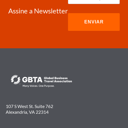
e-
mail
(obrigatório)
Assine a Newsletter
107 S West St. Suite 762
Alexandria, VA 22314