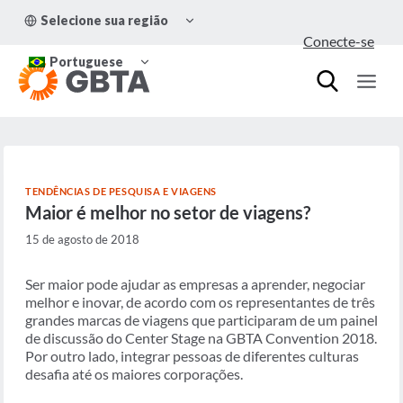
Pular
ALTERNAR
Selecione sua região
para
MENU
Conecte-se
FILHO
o
ALTERNAR
Conteúdo
Portuguese
MENU
FILHO
TENDÊNCIAS DE PESQUISA E VIAGENS
Maior é melhor no setor de viagens?
15 de agosto de 2018
Ser maior pode ajudar as empresas a aprender, negociar
melhor e inovar, de acordo com os representantes de três
grandes marcas de viagens que participaram de um painel
de discussão do Center Stage na GBTA Convention 2018.
Por outro lado, integrar pessoas de diferentes culturas
desafia até os maiores corporações.