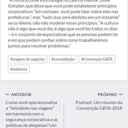
Greyber, que disse que você pode estabelecer princípios
corporativos “em cartazes, você pode falar sobre eles nas
prefeituras”, mas “tudo isso será desfeito em um instante”
se os líderes não não modelar esses princípios. “A cultura
não é algo que você diz; é algo que você faz todos os dias
– é o conjunto de expectativas que as pessoas podem ter
e em que podem confiar sobre como trabalharemos
juntos para resolver problemas.”
Tags
#
viagem de negócios
#
consolidação
#
Convenção GBTA
do
Post:
#
indústria
Navegação
ANTERIOR
PRÓXIMO
de
Como você operacionaliza
Podcast: Um resumo da
a “felicidade nas viagens”
Convenção GBTA 2018
Post
em harmonia com a
segurança corporativa e as
políticas de despesas? Um