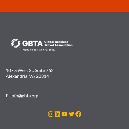
107 S West St. Suite 762
Alexandria, VA 22314
E:
info@gbta.org
Instagram
LinkedIn
YouTube
Twitter
Facebook