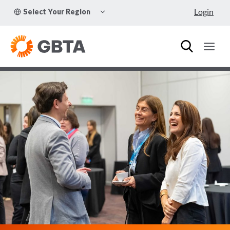
Skip
TOGGLE
Login
Select Your Region
to
CHILD
MENU
content