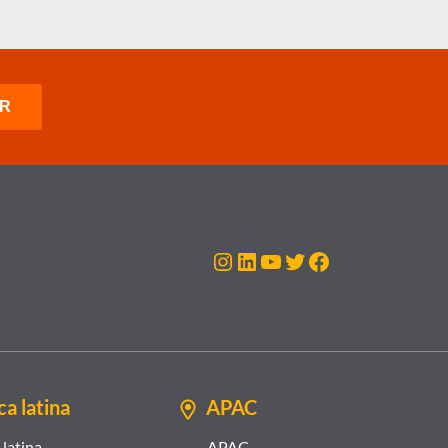
Instagram
LinkedIn
Youtube
Twitter
Facebook
a latina
APAC
latina
APAC