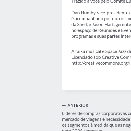
Trazido a você pelo Comitê E
Dan Humby, vice-presidente 
é acompanhado por outros mem
da Shell, e Jason Hart, geren
no espaço de Reuniões e Even
programas e suas partes inter
A faixa musical é Space Jazz
Licenciado sob Creative Comm
http://creativecommons.org/l
Navegação
ANTERIOR
Líderes de compras corporativas c
de
mercado de viagens e necessidade 
os segmentos à medida que as neg
para 2024 começam