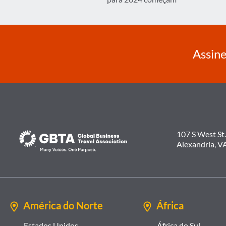
Post
Assine
107 S West St.
Alexandria, V
América do Norte
África
Estados Unidos
África do Sul