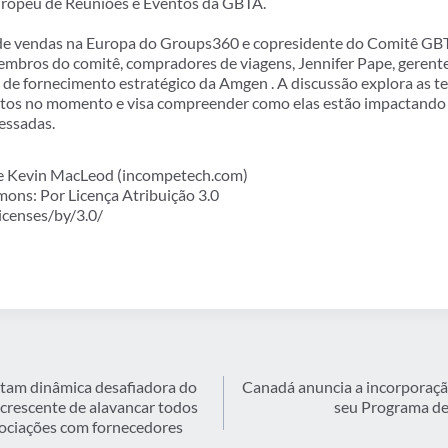
uropeu de Reuniões e Eventos da GBTA.
de vendas na Europa do Groups360 e copresidente do Comitê GB
bros do comitê, compradores de viagens, Jennifer Pape, gerente 
te de fornecimento estratégico da Amgen . A discussão explora as
tos no momento e visa compreender como elas estão impactando 
essadas.
 de Kevin MacLeod (incompetech.com)
ons: Por Licença Atribuição 3.0
icenses/by/3.0/
itam dinâmica desafiadora do
Canadá anuncia a incorporaçã
crescente de alavancar todos
seu Programa de
ociações com fornecedores