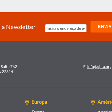
 a Newsletter
 Suite 762
E:
info@gbta.org
A 22314
Europa
Améric
Europa
América 