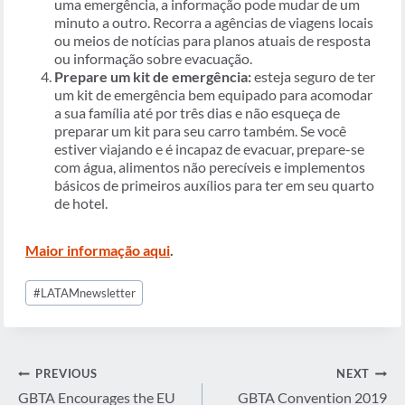
uma emergência, a informação pode mudar de um
minuto a outro. Recorra a agências de viagens locais
ou meios de notícias para planos atuais de resposta
ou informação sobre evacuação.
Prepare um kit de emergência:
esteja seguro de ter
um kit de emergência bem equipado para acomodar
a sua família até por três dias e não esqueça de
preparar um kit para seu carro também. Se você
estiver viajando e é incapaz de evacuar, prepare-se
com água, alimentos não perecíveis e implementos
básicos de primeiros auxílios para ter em seu quarto
de hotel.
Maior informação aqui
.
Post
#
LATAMnewsletter
Tags:
Post
PREVIOUS
NEXT
navigation
GBTA Encourages the EU
GBTA Convention 2019