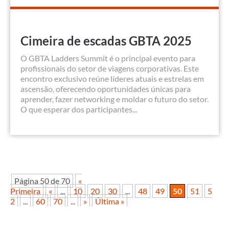
Cimeira de escadas GBTA 2025
O GBTA Ladders Summit é o principal evento para
profissionais do setor de viagens corporativas. Este
encontro exclusivo reúne líderes atuais e estrelas em
ascensão, oferecendo oportunidades únicas para
aprender, fazer networking e moldar o futuro do setor.
O que esperar dos participantes...
Página 50 de 70
«
Primeira
«
...
10
20
30
...
48
49
50
51
5
2
...
60
70
...
»
Última »