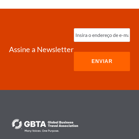
Digite
o
e-
mail
(obrigatório)
Assine a Newsletter