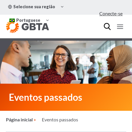
Pular
ALTERNAR
Selecione sua região
para
MENU
Conecte-se
FILHO
o
ALTERNAR
Conteúdo
Portuguese
MENU
FILHO
Eventos passados
Página inicial
Eventos passados