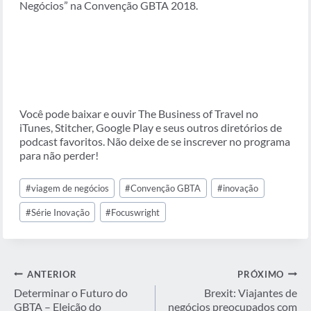
Negócios” na Convenção GBTA 2018.
Você pode baixar e ouvir The Business of Travel no
iTunes, Stitcher, Google Play e seus outros diretórios de
podcast favoritos. Não deixe de se inscrever no programa
para não perder!
Tags
#
viagem de negócios
#
Convenção GBTA
#
inovação
do
Post:
#
Série Inovação
#
Focuswright
Navegação
ANTERIOR
PRÓXIMO
de
Determinar o Futuro do
Brexit: Viajantes de
GBTA – Eleição do
negócios preocupados com