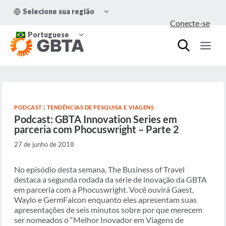
Pular
ALTERNAR
Selecione sua região
para
MENU
Conecte-se
FILHO
o
ALTERNAR
Conteúdo
Portuguese
MENU
FILHO
PODCAST
|
TENDÊNCIAS DE PESQUISA E VIAGENS
Podcast: GBTA Innovation Series em
parceria com Phocuswright – Parte 2
27 de junho de 2018
No episódio desta semana, The Business of Travel
destaca a segunda rodada da série de inovação da GBTA
em parceria com a Phocuswright. Você ouvirá Gaest,
Waylo e GermFalcon enquanto eles apresentam suas
apresentações de seis minutos sobre por que merecem
ser nomeados o “Melhor Inovador em Viagens de