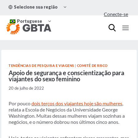
Pular
ALTERNAR
Selecione sua região
para
MENU
Conecte-se
FILHO
o
ALTERNAR
Conteúdo
Portuguese
MENU
FILHO
TENDÊNCIAS DE PESQUISA E VIAGENS
|
COMITÊ DE RISCO
Apoio de segurança e conscientização para
viajantes do sexo feminino
20 de julho de 2022
Por pouco
dois terços dos viajantes hoje são mulheres
,
relata a Escola de Negócios da Universidade George
Washington. Muitas dessas mulheres viajam sozinhas a
negócios, e o número dobrou nos últimos cinco anos.
Hoje, todos os viajantes enfrentam riscos crescentes, mas