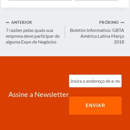
Navegação
ANTERIOR
PRÓXIMO
de
7 razões pelas quais sua
Boletim Informativo: GBTA
empresa deve participar de
América Latina Março
Post
alguma Expo de Negócios
2018
Digite
o
e-
mail
(obrigatório)
Assine a Newsletter