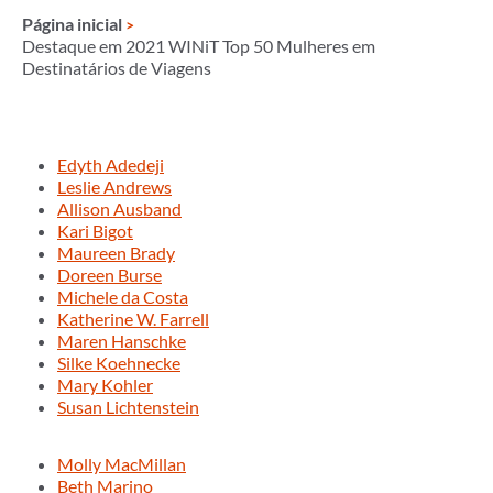
Página inicial
Destaque em 2021 WINiT Top 50 Mulheres em
Destinatários de Viagens
Edyth Adedeji
Leslie Andrews
Allison Ausband
Kari Bigot
Maureen Brady
Doreen Burse
Michele da Costa
Katherine W. Farrell
Maren Hanschke
Silke Koehnecke
Mary Kohler
Susan Lichtenstein
Molly MacMillan
Beth Marino