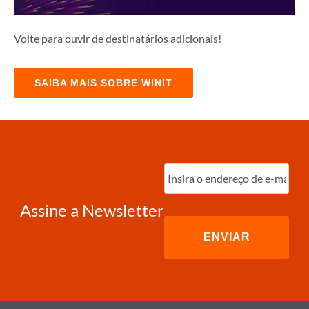
Volte para ouvir de destinatários adicionais!
SAIBA MAIS SOBRE WINIT
Digite
o
e-
mail
(obrigatório)
Assine a Newsletter