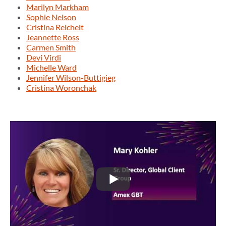
Marilyn Markham
Sophie Nelson
Cristina Reichelt
Jeannette Ross
Carmen Smith
Devi Virdi
Michelle Ward
Jennifer Wilson-Buttigieg
Cristina Woronchak