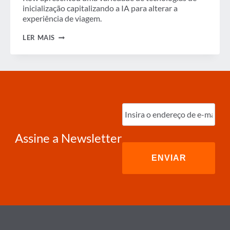
inicialização capitalizando a IA para alterar a
experiência de viagem.
A
LER MAIS
NECESSIDADE
DE
AUTOMAÇÃO
EM
VIAGENS
Digite
o
e-
mail
(obrigatório)
Assine a Newsletter