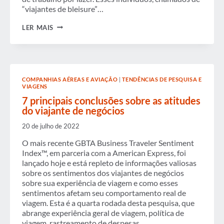
“viajantes de bleisure”…
SENTE-
LER MAIS
SE,
RELAXE
E
FIQUE
UM
POUCO:
COMPANHIAS AÉREAS E AVIAÇÃO
|
TENDÊNCIAS DE PESQUISA E
UM
VIAGENS
GUIA
RÁPIDO
7 principais conclusões sobre as atitudes
PARA
do viajante de negócios
VIAJANTES
DE
20 de julho de 2022
BLEISURE
O mais recente GBTA Business Traveler Sentiment
Index™, em parceria com a American Express, foi
lançado hoje e está repleto de informações valiosas
sobre os sentimentos dos viajantes de negócios
sobre sua experiência de viagem e como esses
sentimentos afetam seu comportamento real de
viagem. Esta é a quarta rodada desta pesquisa, que
abrange experiência geral de viagem, política de
viagem, rastreamento de despesas…