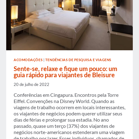
ACOMODAÇÕES
|
TENDÊNCIAS DE PESQUISA E VIAGENS
Sente-se, relaxe e fique um pouco: um
guia rápido para viajantes de Bleisure
20 de julho de 2022
Conferências em Cingapura. Encontros pela Torre
Eiffel. Convenções na Disney World. Quando as
viagens de trabalho ocorrem em locais interessantes,
os viajantes de negócios podem querer utilizar seus
dias de férias e prolongar sua estadia. No ano
passado, quase um terço (37%) dos viajantes de
negócios norte-americanos estenderam uma viagem
de trabalho por lazer. Esses indivíduos, chamados de