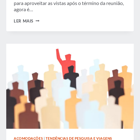
para aproveitar as vistas após o término da reunião,
agora é…
4
LER MAIS
MANEIRAS
DE
OTIMIZAR
A
EXPERIÊNCIA
DE
VIAGEM
BLEISURE
DE
SEUS
FUNCIONÁRIOS
ACOMODAÇÕES
|
TENDÊNCIAS DE PESQUISA E VIAGENS