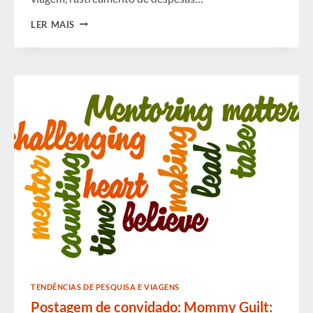
7
LER MAIS
PRINCIPAIS
CONCLUSÕES
SOBRE
AS
ATITUDES
DO
VIAJANTE
DE
NEGÓCIOS
TENDÊNCIAS DE PESQUISA E VIAGENS
Postagem de convidado: Mommy Guilt: