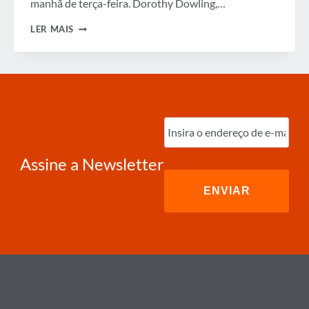
manhã de terça-feira. Dorothy Dowling,…
LINHAS
LER MAIS
CONFUSAS
ENTRE
VIAGENS
DE
NEGÓCIOS
E
LAZER
Digite
o
e-
mail
(obrigatório)
Assine a Newsletter