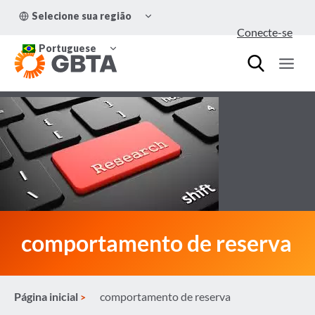
Pular
ALTERNAR
Selecione sua região
para
MENU
Conecte-se
FILHO
o
ALTERNAR
Conteúdo
Portuguese
MENU
FILHO
comportamento de reserva
Página inicial
comportamento de reserva