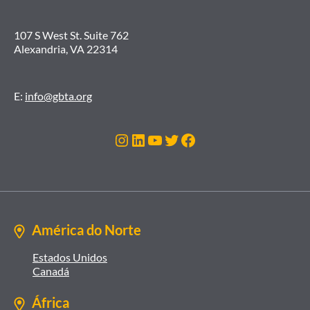
107 S West St. Suite 762
Alexandria, VA 22314
E:
info@gbta.org
Instagram
LinkedIn
Youtube
Twitter
Facebook
América do Norte
Estados Unidos
Canadá
África