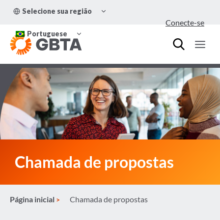
Pular
ALTERNAR
Selecione sua região
para
MENU
Conecte-se
FILHO
o
ALTERNAR
Conteúdo
Portuguese
MENU
FILHO
Chamada de propostas
Página inicial
Chamada de propostas