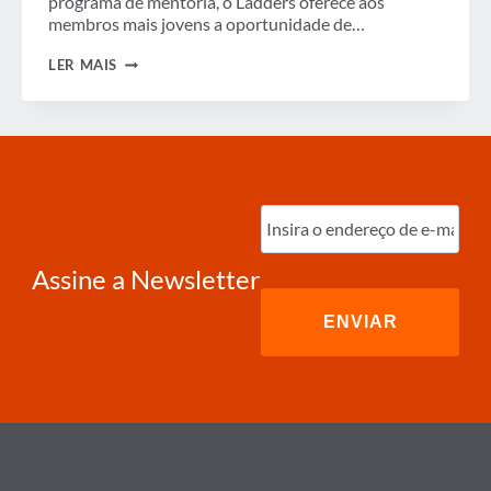
programa de mentoria, o Ladders oferece aos
membros mais jovens a oportunidade de…
ANUNCIANDO
LER MAIS
O
GBTA
LADDERS
Digite
o
e-
mail
(obrigatório)
Assine a Newsletter