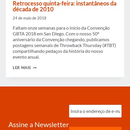
Retrocesso quinta-feira: instantâneos da
década de 2010
24 de maio de 2018
Faltam onze semanas para o início da Convenção
GBTA 2018 em San Diego. Com o nosso 50º
aniversário da Convenção chegando, publicamos
postagens semanais de Throwback Thursday (#TBT)
compartilhando pedaços da história do nosso
evento anual.
RETROCESSO
LER MAIS
QUINTA-
FEIRA:
INSTANTÂNEOS
DA
DÉCADA
DE
2010
Digite
o
e-
mail
(obrigatório)
Assine a Newsletter