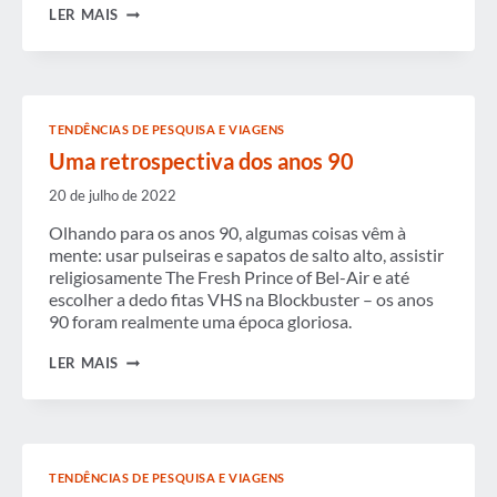
50
LER MAIS
ANOS
E
MILHARES
DE
MEMÓRIAS
TENDÊNCIAS DE PESQUISA E VIAGENS
Uma retrospectiva dos anos 90
20 de julho de 2022
Olhando para os anos 90, algumas coisas vêm à
mente: usar pulseiras e sapatos de salto alto, assistir
religiosamente The Fresh Prince of Bel-Air e até
escolher a dedo fitas VHS na Blockbuster – os anos
90 foram realmente uma época gloriosa.
UMA
LER MAIS
RETROSPECTIVA
DOS
ANOS
90
TENDÊNCIAS DE PESQUISA E VIAGENS