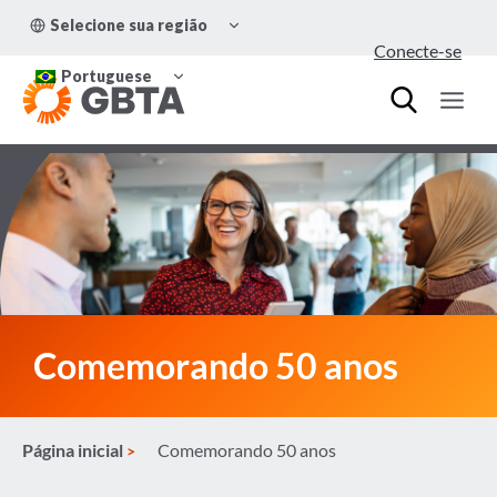
Pular
ALTERNAR
Selecione sua região
para
MENU
Conecte-se
FILHO
o
ALTERNAR
Conteúdo
Portuguese
MENU
FILHO
Comemorando 50 anos
Página inicial
Comemorando 50 anos