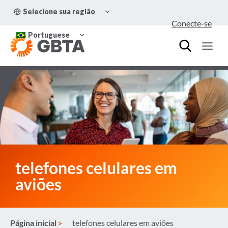
Pular
ALTERNAR
Selecione sua região
para
MENU
Conecte-se
FILHO
o
ALTERNAR
Conteúdo
Portuguese
MENU
FILHO
telefones celulares em
aviões
Página inicial
telefones celulares em aviões