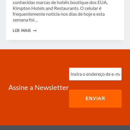
conhecidas marcas de hotéis boutique dos EUA,
Kimpton Hotels and Restaurants. O celular é
frequentemente notícia nos dias de hoje e esta
semana foi…
SEMANA
LER MAIS
EM
REVISÃO
Digite
o
e-
mail
(obrigatório)
Assine a Newsletter