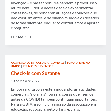
invenção – e passar por uma pandemia provou isso
muito bem. Criou a necessidade de experimentar
coisas novas, de ponderar situações e soluções que
não existiam antes, e de olhar o mundo e os desafios
de forma diferente, enquanto continuamos a ajustar
e reajustar…
CHECK-
LER MAIS
IN
COM
SUZANNE
ACOMODAÇÕES
|
CANADÁ
|
COVID-19
|
EUROPA E REINO
UNIDO
|
REUNIÕES E EVENTOS
Check-in com Suzanne
10 de maio de 2022
Embora muita coisa esteja mudando, as atividades
comerciais “normais” (ou seja, coisas que fizemos
antes da COVID) também continuam importantes.
Para a GBTA, isso inclui a missão da associação em
educação, advocacia, networking e, claro,