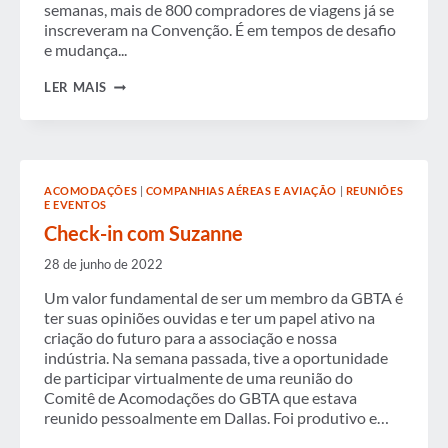
semanas, mais de 800 compradores de viagens já se
inscreveram na Convenção. É em tempos de desafio
e mudança...
CHECK-
LER MAIS
IN
COM
SUZANNE
ACOMODAÇÕES
|
COMPANHIAS AÉREAS E AVIAÇÃO
|
REUNIÕES
E EVENTOS
Check-in com Suzanne
28 de junho de 2022
Um valor fundamental de ser um membro da GBTA é
ter suas opiniões ouvidas e ter um papel ativo na
criação do futuro para a associação e nossa
indústria. Na semana passada, tive a oportunidade
de participar virtualmente de uma reunião do
Comitê de Acomodações do GBTA que estava
reunido pessoalmente em Dallas. Foi produtivo e…