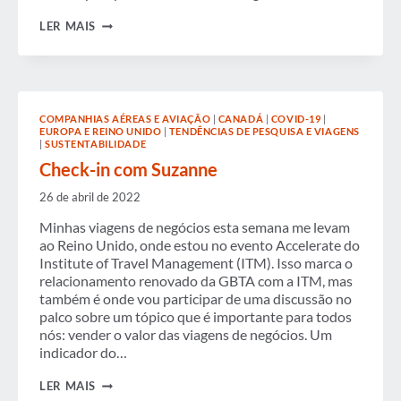
CHECK-
LER MAIS
IN
COM
SUZANNE
COMPANHIAS AÉREAS E AVIAÇÃO
|
CANADÁ
|
COVID-19
|
EUROPA E REINO UNIDO
|
TENDÊNCIAS DE PESQUISA E VIAGENS
|
SUSTENTABILIDADE
Check-in com Suzanne
26 de abril de 2022
Minhas viagens de negócios esta semana me levam
ao Reino Unido, onde estou no evento Accelerate do
Institute of Travel Management (ITM). Isso marca o
relacionamento renovado da GBTA com a ITM, mas
também é onde vou participar de uma discussão no
palco sobre um tópico que é importante para todos
nós: vender o valor das viagens de negócios. Um
indicador do…
CHECK-
LER MAIS
IN