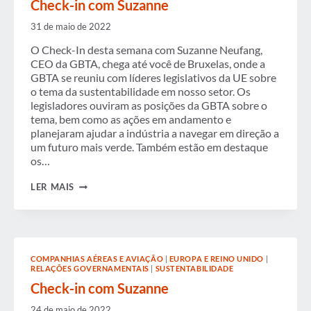
Check-in com Suzanne
31 de maio de 2022
O Check-In desta semana com Suzanne Neufang,
CEO da GBTA, chega até você de Bruxelas, onde a
GBTA se reuniu com líderes legislativos da UE sobre
o tema da sustentabilidade em nosso setor. Os
legisladores ouviram as posições da GBTA sobre o
tema, bem como as ações em andamento e
planejaram ajudar a indústria a navegar em direção a
um futuro mais verde. Também estão em destaque
os…
CHECK-
LER MAIS
IN
COM
SUZANNE
COMPANHIAS AÉREAS E AVIAÇÃO
|
EUROPA E REINO UNIDO
|
RELAÇÕES GOVERNAMENTAIS
|
SUSTENTABILIDADE
Check-in com Suzanne
24 de maio de 2022