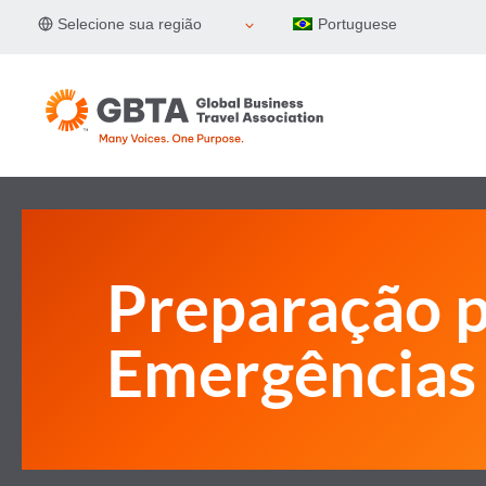
Pular
Selecione sua região
Portuguese
para
o
Conteúdo
Preparação 
Emergências