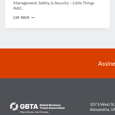
Management, Safety, & Security – Little Things
Add…
PEQUENAS
LER MAIS
COISAS
SE
SOMAM
Assine
107 S West St.
Alexandria, V