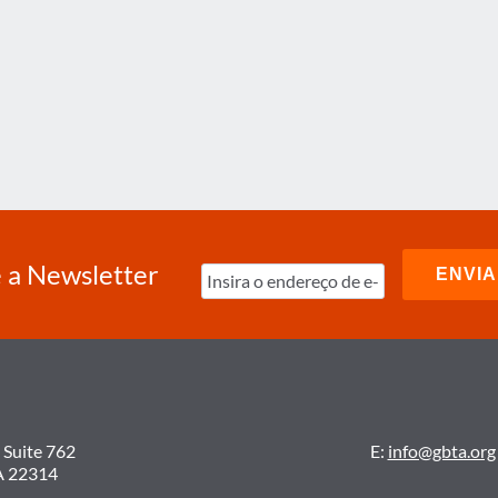
 a Newsletter
 Suite 762
E:
info@gbta.org
A 22314