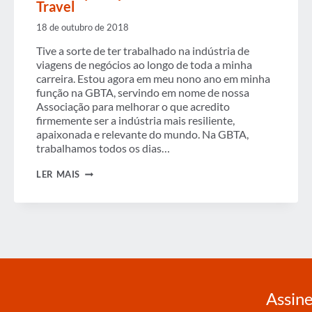
Travel
18 de outubro de 2018
Tive a sorte de ter trabalhado na indústria de
viagens de negócios ao longo de toda a minha
carreira. Estou agora em meu nono ano em minha
função na GBTA, servindo em nome de nossa
Associação para melhorar o que acredito
firmemente ser a indústria mais resiliente,
apaixonada e relevante do mundo. Na GBTA,
trabalhamos todos os dias…
CEO
LER MAIS
INSIGHTS
–
UMA
ENTREVISTA
COM
JOHN
SNYDER,
PRESIDENTE
E
CEO
DA
Assine
BCD