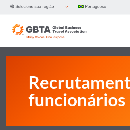
Pular
Selecione sua região
Portuguese
para
o
Conteúdo
Recrutament
funcionários