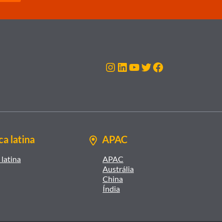
Instagram
LinkedIn
Youtube
Twitter
Facebook
a latina
APAC
latina
APAC
Austrália
China
Índia