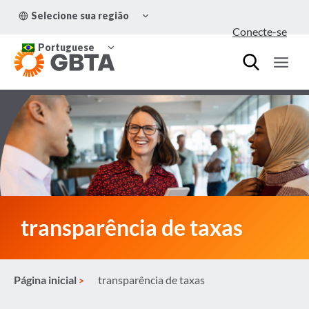
Pular
ALTERNAR
Selecione sua região
para
MENU
Conecte-se
FILHO
o
ALTERNAR
Conteúdo
Portuguese
MENU
FILHO
transparência de taxas
Página inicial
transparência de taxas