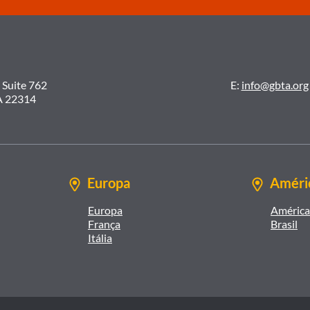
 Suite 762
E:
info@gbta.org
A 22314
Europa
Améric
Europa
América 
França
Brasil
Itália