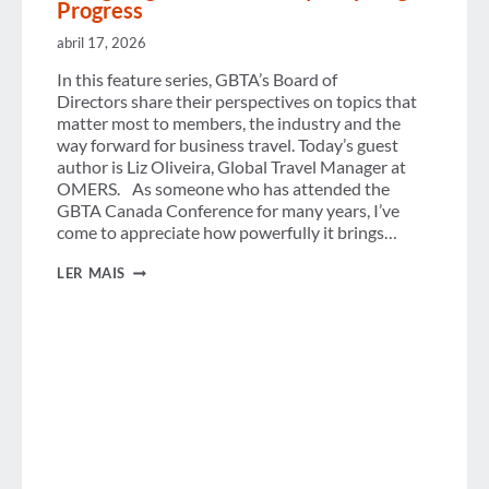
Progress
abril 17, 2026
In this feature series, GBTA’s Board of
Directors share their perspectives on topics that
matter most to members, the industry and the
way forward for business travel. Today’s guest
author is Liz Oliveira, Global Travel Manager at
OMERS. As someone who has attended the
GBTA Canada Conference for many years, I’ve
come to appreciate how powerfully it brings…
GBTA
LER MAIS
CANADA
CONFERENCE
2026:
ENERGIZING
OUR
COMMUNITY,
INSPIRING
PROGRESS