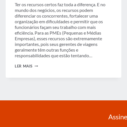
Ter os recursos certos faz toda a diferença. E no
mundo dos negócios, os recursos podem
diferenciar os concorrentes, fortalecer uma
organização em dificuldades e permitir que os
funcionários façam seu trabalho com mais
eficiência. Para as PMEs (Pequenas e Médias
Empresas), esses recursos são extremamente
importantes, pois seus gerentes de viagens
geralmente têm outras funções e
responsabilidades que estão tentando…
A
LER MAIS
IMPORTÂNCIA
DA
TECNOLOGIA
NO
MERCADO
DAS
PMES
Assine