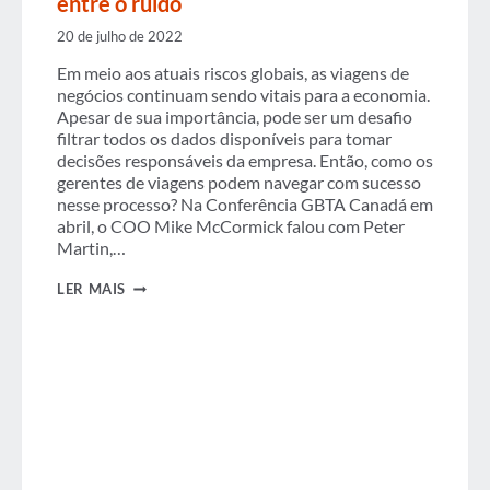
entre o ruído
20 de julho de 2022
Em meio aos atuais riscos globais, as viagens de
negócios continuam sendo vitais para a economia.
Apesar de sua importância, pode ser um desafio
filtrar todos os dados disponíveis para tomar
decisões responsáveis da empresa. Então, como os
gerentes de viagens podem navegar com sucesso
nesse processo? Na Conferência GBTA Canadá em
abril, o COO Mike McCormick falou com Peter
Martin,…
FERRAMENTAS
LER MAIS
PARA
IDENTIFICAR
RISCOS
ENTRE
O
RUÍDO