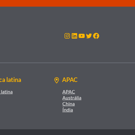
Instagram
LinkedIn
Youtube
Twitter
Facebook
a latina
APAC
latina
APAC
Austrália
China
Índia