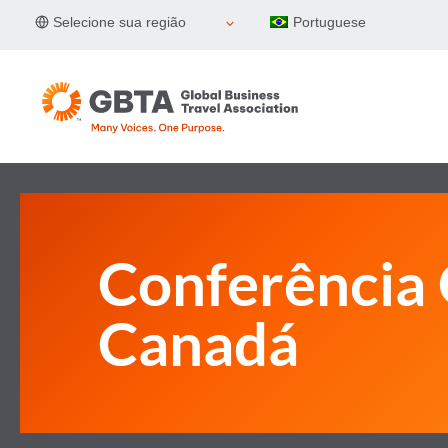
Pular
Selecione sua região
Portuguese
para
o
Conteúdo
Conferência
Canadá