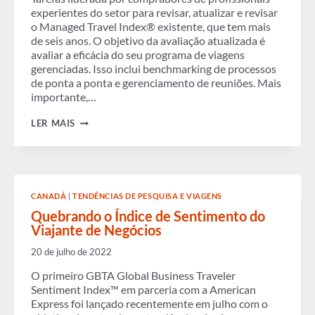
experientes do setor para revisar, atualizar e revisar
o Managed Travel Index® existente, que tem mais
de seis anos. O objetivo da avaliação atualizada é
avaliar a eficácia do seu programa de viagens
gerenciadas. Isso inclui benchmarking de processos
de ponta a ponta e gerenciamento de reuniões. Mais
importante,…
JUNTE-
LER MAIS
SE
À
FORÇA-
TAREFA
GBTA
PARA
CANADÁ
|
TENDÊNCIAS DE PESQUISA E VIAGENS
ATUALIZAR
O
Quebrando o Índice de Sentimento do
ÍNDICE
Viajante de Negócios
DE
VIAGENS
20 de julho de 2022
GERENCIADAS
O primeiro GBTA Global Business Traveler
Sentiment Index™ em parceria com a American
Express foi lançado recentemente em julho com o