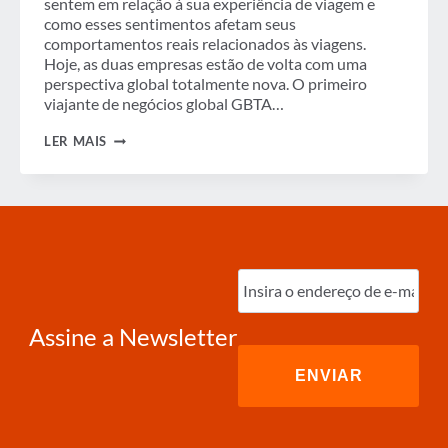
sentem em relação à sua experiência de viagem e
como esses sentimentos afetam seus
comportamentos reais relacionados às viagens.
Hoje, as duas empresas estão de volta com uma
perspectiva global totalmente nova. O primeiro
viajante de negócios global GBTA…
GBTA
LER MAIS
E
AMERICAN
EXPRESS
LANÇAM
O
PRIMEIRO
ÍNDICE
GLOBAL
Digite
DE
o
SENTIMENTO
e-
DO
mail
(obrigatório)
VIAJANTE
Assine a Newsletter
DE
NEGÓCIOS