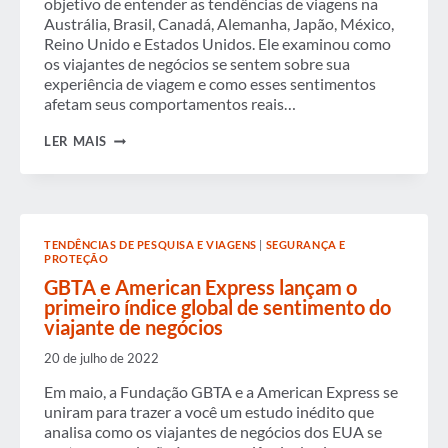
objetivo de entender as tendências de viagens na
Austrália, Brasil, Canadá, Alemanha, Japão, México,
Reino Unido e Estados Unidos. Ele examinou como
os viajantes de negócios se sentem sobre sua
experiência de viagem e como esses sentimentos
afetam seus comportamentos reais…
QUEBRANDO
LER MAIS
O
ÍNDICE
DE
SENTIMENTO
DO
VIAJANTE
TENDÊNCIAS DE PESQUISA E VIAGENS
|
SEGURANÇA E
DE
PROTEÇÃO
NEGÓCIOS
GBTA e American Express lançam o
primeiro índice global de sentimento do
viajante de negócios
20 de julho de 2022
Em maio, a Fundação GBTA e a American Express se
uniram para trazer a você um estudo inédito que
analisa como os viajantes de negócios dos EUA se