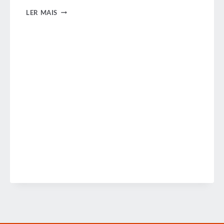
MENSAGEM
LER MAIS
DO
GABINETE
DO
PRESIDENTE
DA
GBTA
–
JULHO