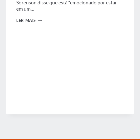
Sorenson disse que está “emocionado por estar
em um…
EM
LER MAIS
ALTA
NO
FUTURO,
CEO
DA
MARRIOTT
ASSUME
O
CENTRO
DO
PALCO
NA
CONVENÇÃO
GBTA
2018