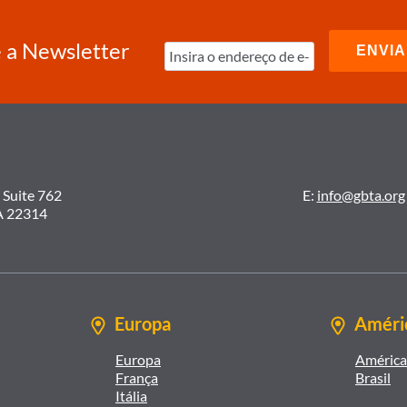
 a Newsletter
 Suite 762
E:
info@gbta.org
A 22314
Europa
Améric
Europa
América 
França
Brasil
Itália