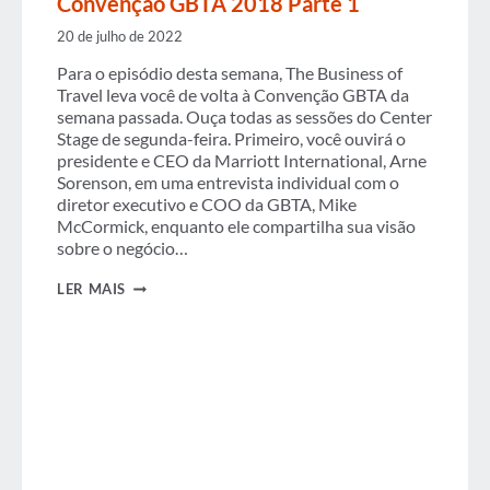
Convenção GBTA 2018 Parte 1
20 de julho de 2022
Para o episódio desta semana, The Business of
Travel leva você de volta à Convenção GBTA da
semana passada. Ouça todas as sessões do Center
Stage de segunda-feira. Primeiro, você ouvirá o
presidente e CEO da Marriott International, Arne
Sorenson, em uma entrevista individual com o
diretor executivo e COO da GBTA, Mike
McCormick, enquanto ele compartilha sua visão
sobre o negócio…
PODCAST:
LER MAIS
AO
VIVO
DO
PALCO
CENTRAL
NA
CONVENÇÃO
GBTA
2018
PARTE
1