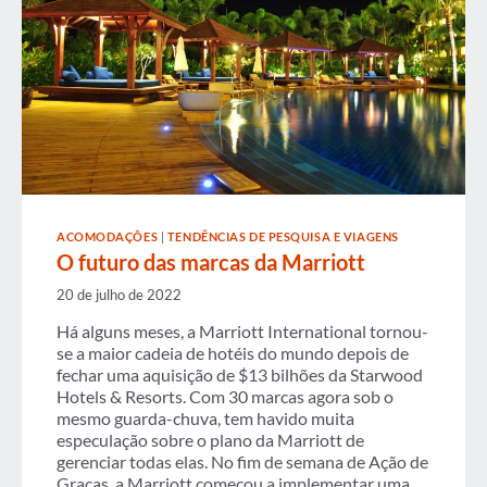
ACOMODAÇÕES
|
TENDÊNCIAS DE PESQUISA E VIAGENS
O futuro das marcas da Marriott
20 de julho de 2022
Há alguns meses, a Marriott International tornou-
se a maior cadeia de hotéis do mundo depois de
fechar uma aquisição de $13 bilhões da Starwood
Hotels & Resorts. Com 30 marcas agora sob o
mesmo guarda-chuva, tem havido muita
especulação sobre o plano da Marriott de
gerenciar todas elas. No fim de semana de Ação de
Graças, a Marriott começou a implementar uma