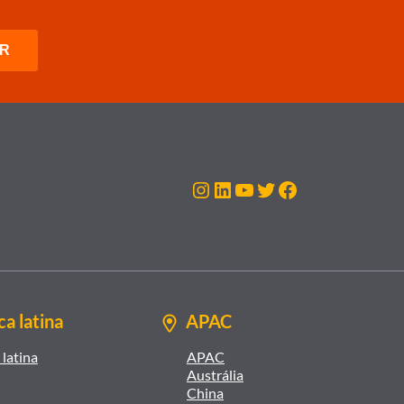
Instagram
LinkedIn
Youtube
Twitter
Facebook
a latina
APAC
latina
APAC
Austrália
China