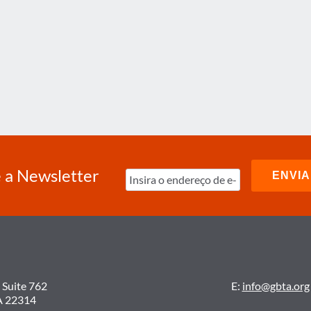
 a Newsletter
 Suite 762
E:
info@gbta.org
A 22314