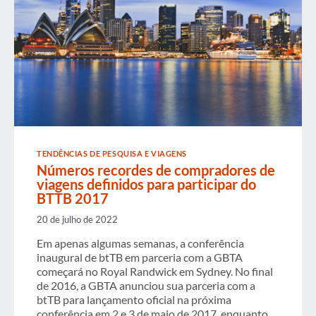
TENDÊNCIAS DE PESQUISA E VIAGENS
Números recordes de compradores de
viagens definidos para participar do
BTTB 2017
20 de julho de 2022
Em apenas algumas semanas, a conferência
inaugural de btTB em parceria com a GBTA
começará no Royal Randwick em Sydney. No final
de 2016, a GBTA anunciou sua parceria com a
btTB para lançamento oficial na próxima
conferência em 2 e 3 de maio de 2017, enquanto