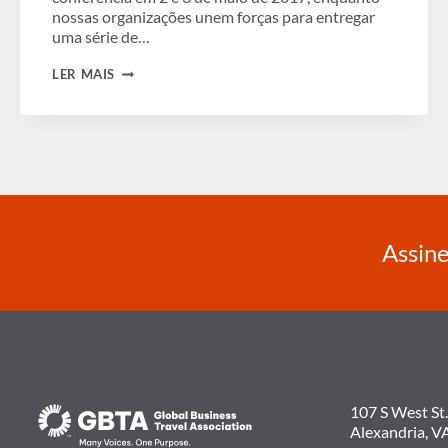
nossas organizações unem forças para entregar
uma série de…
NÚMEROS
LER MAIS
RECORDES
DE
COMPRADORES
DE
VIAGENS
DEFINIDOS
PARA
PARTICIPAR
DO
BTTB
2017
Assine
107 S West St.
Alexandria, V